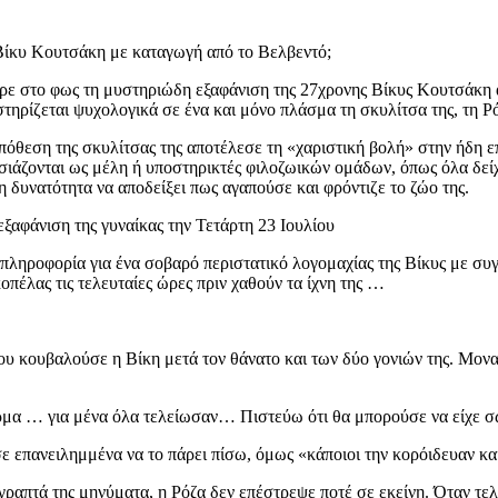
 Βίκυ Κουτσάκη με καταγωγή από το Βελβεντό;
ε στο φως τη μυστηριώδη εξαφάνιση της 27χρονης Βίκυς Κουτσάκη α
στηρίζεται ψυχολογικά σε ένα και μόνο πλάσμα τη σκυλίτσα της, τη Ρ
όθεση της σκυλίτσας της αποτέλεσε τη «χαριστική βολή» στην ήδη ε
ιάζονται ως μέλη ή υποστηρικτές φιλοζωικών ομάδων, όπως όλα δείχ
η δυνατότητα να αποδείξει πως αγαπούσε και φρόντιζε το ζώο της.
ξαφάνιση της γυναίκας την Τετάρτη 23 Ιουλίου
πληροφορία για ένα σοβαρό περιστατικό λογομαχίας της Βίκυς με συ
οπέλας τις τελευταίες ώρες πριν χαθούν τα ίχνη της …
 κουβαλούσε η Βίκη μετά τον θάνατο και των δύο γονιών της. Μοναδι
μα … για μένα όλα τελείωσαν… Πιστεύω ότι θα μπορούσε να είχε σωθ
ε επανειλημμένα να το πάρει πίσω, όμως «κάποιοι την κορόιδευαν κα
ι τα γραπτά της μηνύματα, η Ρόζα δεν επέστρεψε ποτέ σε εκείνη. Ότα