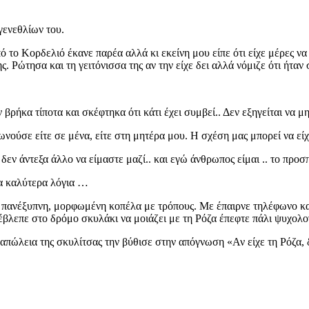
γενεθλίων του.
ο Κορδελιό έκανε παρέα αλλά κι εκείνη μου είπε ότι είχε μέρες να 
Ρώτησα και τη γειτόνισσα της αν την είχε δει αλλά νόμιζε ότι ήταν 
ρήκα τίποτα και σκέφτηκα ότι κάτι έχει συμβεί.. Δεν εξηγείται να μη
φωνούσε είτε σε μένα, είτε στη μητέρα μου. Η σχέση μας μπορεί να εί
ι δεν άντεξα άλλο να είμαστε μαζί.. και εγώ άνθρωπος είμαι .. το π
τα καλύτερα λόγια …
ια πανέξυπνη, μορφωμένη κοπέλα με τρόπους. Με έπαιρνε τηλέφωνο κα
έβλεπε στο δρόμο σκυλάκι να μοιάζει με τη Ρόζα έπεφτε πάλι ψυχολο
 απώλεια της σκυλίτσας την βύθισε στην απόγνωση «Αν είχε τη Ρόζα,