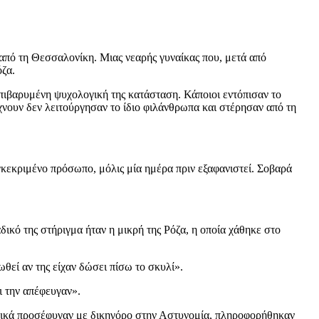
πό τη Θεσσαλονίκη. Μιας νεαρής γυναίκας που, μετά από
όζα.
πιβαρυμένη ψυχολογική της κατάσταση. Κάποιοι εντόπισαν το
νουν δεν λειτούργησαν το ίδιο φιλάνθρωπα και στέρησαν από τη
γκεκριμένο πρόσωπο, μόλις μία ημέρα πριν εξαφανιστεί. Σοβαρά
κό της στήριγμα ήταν η μικρή της Ρόζα, η οποία χάθηκε στο
εί αν της είχαν δώσει πίσω το σκυλί».
ι την απέφευγαν».
ν τελικά προσέφυγαν με δικηγόρο στην Αστυνομία, πληροφορήθηκαν