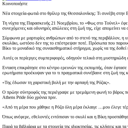
Κοινοποιήστε
Νέα στοιχεία-φωτιά στο θρίλερ της Θεσσαλονίκης: Τι συνέβη στην
Τη νύχτα της Παρασκευής 21 Νοεμβρίου, το «Φως στο Τούνελ» έφερ
συνεχόμενες και οδυνηρές απώλειες στη ζωή της, είχε απομείνει να 
Σύμφωνα με μαρτυρίες ανθρώπων από το στενό της περιβάλλον, η υπ
σκυλάκι, ωστόσο δεν της το επέστρεψαν ποτέ. Πρόσωπα που παρουσ
Βίκυ το μοναδικό της συναισθηματικό στήριγμα, χωρίς να της δοθεί 
Αυτές οι περίεργες συμπεριφορές, οδηγούν τελικά στη μυστηριώδη ε
Ενταση επικράτησε στο κέντρο ερευνών της εκπομπής, όταν έφτασε 
ερωτήματα προέκυψαν για το τι πραγματικά συνέβαινε στη ζωή της κ
«Της έδωσαν τη χαριστική βολή με την αρπαγή της Ρόζας».
Ο πρώην σύντροφός της περιέγραψε με τρεμάμενη φωνή το βάρος που
Athens Pride δύο χρόνια πριν.
«Από τη μέρα που χάθηκε η Ρόζα όλη μέρα έκλαιγε …μου έλεγε τέρ
Όπως ανέφερε, εθελοντές εντόπισαν το σκυλί και η Βίκη προσπάθησ
Παρά τα βιβλιάρια με τα στοιχεία της ιδιοκτησίας, τις κλήσεις κα