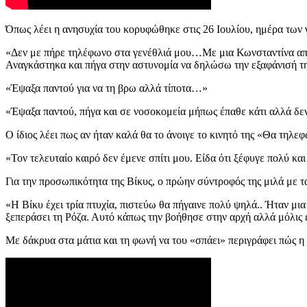
Όπως λέει η ανησυχία του κορυφώθηκε στις 26 Ιουλίου, ημέρα των 
«Δεν με πήρε τηλέφωνο στα γενέθλιά μου…Με μια Κωνσταντίνα από τ
Αναγκάστηκα και πήγα στην αστυνομία να δηλώσω την εξαφάνισή της. 
«Έψαξα παντού για να τη βρω αλλά τίποτα…»
«Έψαξα παντού, πήγα και σε νοσοκομεία μήπως έπαθε κάτι αλλά δεν β
Ο ίδιος λέει πως αν ήταν καλά θα το άνοιγε το κινητό της «Θα τηλε
«Τον τελευταίο καιρό δεν έμενε σπίτι μου. Είδα ότι ξέφυγε πολύ κα
Για την προσωπικότητα της Βίκυς, ο πρώην σύντροφός της μιλά με 
«Η Βίκυ έχει τρία πτυχία, πιστεύω θα πήγαινε πολύ ψηλά.. Ήταν μ
ξεπεράσει τη Ρόζα. Αυτό κάπως την βοήθησε στην αρχή αλλά μόλις 
Με δάκρυα στα μάτια και τη φωνή να του «σπάει» περιγράφει πώς η