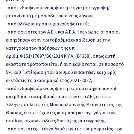
-από ενδιαφερόμενους φοιτητές για μετεγγραφή/
μετακίνηση με μοριοδοτούμενους λόγους,
-από αδέλφια προπτυχιακούς φοιτητές,
-από φοιτητές των Α.Ε.Ι. και Α.Ε.Α. της χώρας, οι οποίοι
εισήχθησαν στην τριτοβάθμια εκπαίδευση με την
κατηγορία των παθήσεων της υπ΄
αριθμ. Φ151/17897/Β6/2014 Κ.Υ.Α. (Β’ 358), όπως αυτή
εκάστοτε τροποποιείται ή αντικαθίσταται, σε ποσοστό
5% καθ ΄υπέρβαση του αριθμού εισακτέων και χωρίς
εξετάσεις το ακαδημαϊκό έτος 2021-2022,
-από ενδιαφερόμενους φοιτητές που εισήχθησαν καθ΄
υπέρβαση του αριθμού εισακτέων στα ΑΕΙ, είτε ως
Έλληνες πολίτες της Μουσουλμανικής Μειονότητας της
Θράκης, είτε ως έχοντες κυπριακή καταγωγή για τους
οποίους ισχύουν ειδικές διατάξεις μετεγγραφής,
-από φοιτητές – τέκνα θυμάτων της τρομοκρατίας που