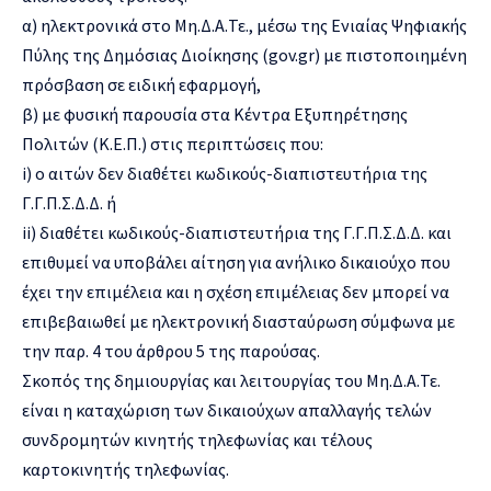
α) ηλεκτρονικά στο Μη.Δ.Α.Τε., μέσω της Ενιαίας Ψηφιακής
Πύλης της Δημόσιας Διοίκησης (gov.gr) με πιστοποιημένη
πρόσβαση σε ειδική εφαρμογή,
β) με φυσική παρουσία στα Κέντρα Εξυπηρέτησης
Πολιτών (Κ.Ε.Π.) στις περιπτώσεις που:
i) ο αιτών δεν διαθέτει κωδικούς-διαπιστευτήρια της
Γ.Γ.Π.Σ.Δ.Δ. ή
ii) διαθέτει κωδικούς-διαπιστευτήρια της Γ.Γ.Π.Σ.Δ.Δ. και
επιθυμεί να υποβάλει αίτηση για ανήλικο δικαιούχο που
έχει την επιμέλεια και η σχέση επιμέλειας δεν μπορεί να
επιβεβαιωθεί με ηλεκτρονική διασταύρωση σύμφωνα με
την παρ. 4 του άρθρου 5 της παρούσας.
Σκοπός της δημιουργίας και λειτουργίας του Μη.Δ.Α.Τε.
είναι η καταχώριση των δικαιούχων απαλλαγής τελών
συνδρομητών κινητής τηλεφωνίας και τέλους
καρτοκινητής τηλεφωνίας.