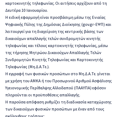
καρτοκινητής τηλεφωνίας. Οι αιτήσεις αρχίζουν από τη
Δευτέρα 10 Ιανουαρίου.
Η ειδική εφαρμογή είναι προσβάσιμη μέσω της Ενιαίας
Ψηφιακής Πύλης της Δημόσιας Διοίκησης (gov.gr-ΕΨΠ) και
λειτουργεί για τη διαχείριση της κεντρικής βάσης των
δικαιούχων απαλλαγής τελών συνδρομητών κινητής
τηλεφωνίας και τέλους καρτοκινητής τηλεφωνίας, μέσω
της τήρησης Μητρώου Δικαιούχων Απαλλαγής Τελών
Συνδρομητών Κινητής Τηλεφωνίας και Καρτοκινητής
Τηλεφωνίας (Μη.Δ.Α.Τε.).
Η εγγραφή των φυσικών προσώπων στο Μη.Δ.Α.Τε. γίνεται
με χρήση του ΑΜΚΑ ή του Προσωρινού Αριθμού Ασφάλισης
Υγειονομικής Περίθαλψης Αλλοδαπού (ΠΑΑΥΠΑ) εφόσον
πληρούνται οι προϋποθέσεις απαλλαγής.
Η παρούσα απόφαση ρυθμίζει τη διαδικασία καταχώρισης
των δικαιούχων φυσικών προσώπων με έναν από τους
ακόλουθους τρόπους: