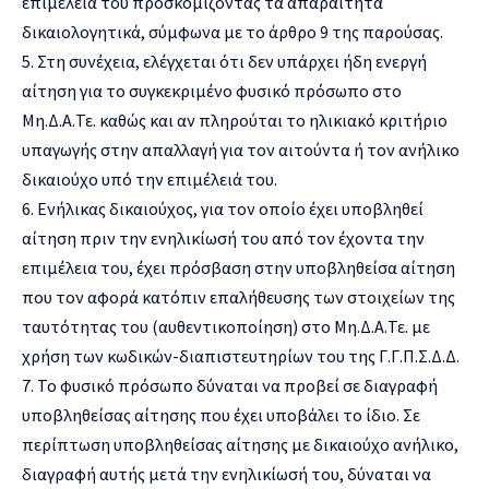
επιμέλειά του προσκομίζοντας τα απαραίτητα
δικαιολογητικά, σύμφωνα με το άρθρο 9 της παρούσας.
5. Στη συνέχεια, ελέγχεται ότι δεν υπάρχει ήδη ενεργή
αίτηση για το συγκεκριμένο φυσικό πρόσωπο στο
Μη.Δ.Α.Τε. καθώς και αν πληρούται το ηλικιακό κριτήριο
υπαγωγής στην απαλλαγή για τον αιτούντα ή τον ανήλικο
δικαιούχο υπό την επιμέλειά του.
6. Ενήλικας δικαιούχος, για τον οποίο έχει υποβληθεί
αίτηση πριν την ενηλικίωσή του από τον έχοντα την
επιμέλεια του, έχει πρόσβαση στην υποβληθείσα αίτηση
που τον αφορά κατόπιν επαλήθευσης των στοιχείων της
ταυτότητας του (αυθεντικοποίηση) στο Μη.Δ.Α.Τε. με
χρήση των κωδικών-διαπιστευτηρίων του της Γ.Γ.Π.Σ.Δ.Δ.
7. Το φυσικό πρόσωπο δύναται να προβεί σε διαγραφή
υποβληθείσας αίτησης που έχει υποβάλει το ίδιο. Σε
περίπτωση υποβληθείσας αίτησης με δικαιούχο ανήλικο,
διαγραφή αυτής μετά την ενηλικίωσή του, δύναται να