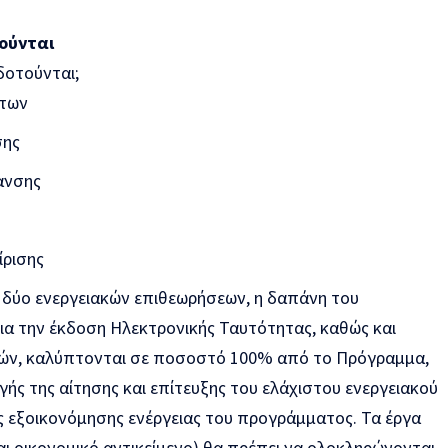
ούνται
δοτούνται;
των
σης
ανσης
ίρισης
 δύο ενεργειακών επιθεωρήσεων, η δαπάνη του
ια την έκδοση Ηλεκτρονικής Ταυτότητας, καθώς και
τών, καλύπτονται σε ποσοστό 100% από το Πρόγραμμα,
ς της αίτησης και επίτευξης του ελάχιστου ενεργειακού
ς εξοικονόμησης ενέργειας του προγράμματος. Τα έργα
ι οικονομικό αντικείμενο) θα πρέπει να ολοκληρώνονται