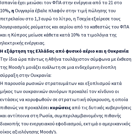
Ισπανία έχει μειώσει τον ΦΠΑ στην ενέργεια από το 21 στο
10%
,
η
Ουγγαρία έβαλε πλαφόν στην τιμή πώλησης του
πετρελαίου στο 1,3 ευρώ το λίτρο, η Τσεχία εξαίρεσε τους
λογαριασμούς ρεύματος και αερίου από το καθεστώς του ΦΠΑ
και η Κύπρος μείωσε κάθετα κατά 10% τα τιμολόγια της
ηλεκτρικής ενέργειας.
Η εξάρτηση της Ελλάδας από φυσικό αέριο και η Ουκρανία
Την ίδια ώρα πάντως η Αθήνα τουλάχιστον σύμφωνα με έκθεση
της Moody’s μοιάζει ευάλωτη σε μια ενδεχόμενη ένοπλη
σύρραξη στην Ουκρανία:
Η παρουσία ρωσικών στρατευμάτων και εξοπλισμού κατά
μήκος των ουκρανικών συνόρων προκαλεί τον κίνδυνο οι
εντάσεις να κορυφωθούν σε στρατιωτική σύγκρουση, η οποία
πιθανώς να προκαλέσει
κυρώσεις
από τις δυτικές κυβερνήσεις
και αντίποινα στη Ρωσία, συμπεριλαμβανομένης πιθανής
διακοπής του ενεργειακού εφοδιασμού, εκτιμά ο αμερικανικός
οίκος αξιολόγησης Moody’s.