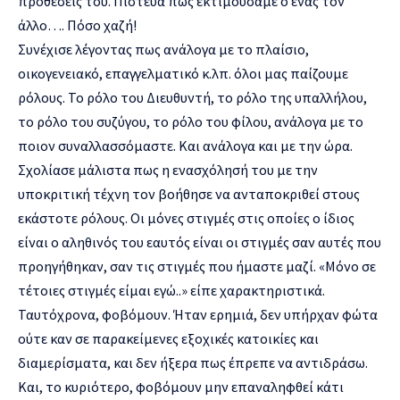
προθέσεις του. Πίστευα πως εκτιμούσαμε ο ένας τον
άλλο…. Πόσο χαζή!
Συνέχισε λέγοντας πως ανάλογα με το πλαίσιο,
οικογενειακό, επαγγελματικό κ.λπ. όλοι μας παίζουμε
ρόλους. Το ρόλο του Διευθυντή, το ρόλο της υπαλλήλου,
το ρόλο του συζύγου, το ρόλο του φίλου, ανάλογα με το
ποιον συναλλασσόμαστε. Και ανάλογα και με την ώρα.
Σχολίασε μάλιστα πως η ενασχόλησή του με την
υποκριτική τέχνη τον βοήθησε να ανταποκριθεί στους
εκάστοτε ρόλους. Οι μόνες στιγμές στις οποίες ο ίδιος
είναι ο αληθινός του εαυτός είναι οι στιγμές σαν αυτές που
προηγήθηκαν, σαν τις στιγμές που ήμαστε μαζί. «Μόνο σε
τέτοιες στιγμές είμαι εγώ..» είπε χαρακτηριστικά.
Ταυτόχρονα, φοβόμουν. Ήταν ερημιά, δεν υπήρχαν φώτα
ούτε καν σε παρακείμενες εξοχικές κατοικίες και
διαμερίσματα, και δεν ήξερα πως έπρεπε να αντιδράσω.
Και, το κυριότερο, φοβόμουν μην επαναληφθεί κάτι