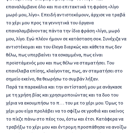
επαναλάμβανε όλο και πιο επιτακτικά τη φράση «λίγο
μωρό μου, λίγο». Επειδή αντιστεκόμουν, άρχισε να τραβά
το χέρι μου προς τα γεννητικά του όργανα
επαναλαμβάνοντας πάντα την ίδια φράση «λίγο, μωρό
μου, λίγο. Εγώ πλέον ήμουν σε κατάσταση σοκ. Συνέχιζα να
αντιστέκομαι και του έλεγα διαρκώς και κάθετα πως δεν
θέλω, πως υπερβαίνει τα εσκαμμένα, πως είναι
προϊστάμενός μου και πως θέλω να σταματήσει. Του
επανέλαβα επίσης, κλαίγοντας, πως, αν σταματήσει στο
σημείο εκείνο, θα θεωρήσω το συμβάν λήξαν.
Παρά τα παρακάλια και την αντίστασή μου με ανάγκασε
με τη χρήση βίας και χρησιμοποιώντας και τα δυο του
χέρια να ακουμπήσω το π… του με το χέρι μου. Όμως το
χέρι μου είχα προλάβει να το σφίξω σε γροθιά και εκείνος
το πίεζε πάνω στο πέος του, έστω και έτσι. Κατάφερα να
τραβήξω το χέρι μου και έντρομη προσπάθησα να ανοίξω