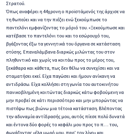
Στρατού.
Όπως αναφέρει η 44χρονη ο προϊστάμενός της άρχισε να
τη θωπεύει και να την πιέζει ενώ ξεκούμπωσε το
παντελόνι εμφανίζοντας το μόριό του. «Ξεκούμπωσε και
κατέβασε το παντελόνι του και το εσώρουχό του,
βγάζοντας έξω τα γεννητικά του όργανα σε κατάσταση
στύσης. Επαναλάμβανα διαρκώς μιλώντας του στον
πληθυντικό και χωρίς να κοιτάω προς το μέρος του,
ξεκάθαρα και κάθετα, πως δεν θέλω να συνεχίσει και να
σταματήσει εκεί. Είχα παγώσει και ήμουν ανίκανη να
αντιδράσω. Είχα κολλήσει στη γωνία του αυτοκινήτου
πανικοβλημένη κοιτώντας διαρκώς κάτω φοβούμενη να
μην προβεί σε κάτι περισσότερο και μην μπορώντας να
πιστέψω πως βιώνω μια τέτοια κατάσταση. Βλέποντας
την αδυναμία αντίδρασής μου, αυτός πίεσε πολύ δυνατά
και έντονα δύο φορές το κεφάλι μου προς το π… του,
φωνάζοντας «έλα μωρό μου, παρ’ τον λίγο» και