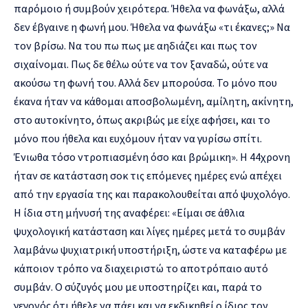
παρόμοιο ή συμβούν χειρότερα. Ήθελα να φωνάξω, αλλά
δεν έβγαινε η φωνή μου. Ήθελα να φωνάξω «τι έκανες;» Να
τον βρίσω. Να του πω πως με αηδιάζει και πως τον
σιχαίνομαι. Πως δε θέλω ούτε να τον ξαναδώ, ούτε να
ακούσω τη φωνή του. Αλλά δεν μπορούσα. Το μόνο που
έκανα ήταν να κάθομαι αποσβολωμένη, αμίλητη, ακίνητη,
στο αυτοκίνητο, όπως ακριβώς με είχε αφήσει, και το
μόνο που ήθελα και ευχόμουν ήταν να γυρίσω σπίτι.
Ένιωθα τόσο ντροπιασμένη όσο και βρώμικη». Η 44χρονη
ήταν σε κατάσταση σοκ τις επόμενες ημέρες ενώ απέχει
από την εργασία της και παρακολουθείται από ψυχολόγο.
Η ίδια στη μήνυσή της αναφέρει: «Είμαι σε άθλια
ψυχολογική κατάσταση και λίγες ημέρες μετά το συμβάν
λαμβάνω ψυχιατρική υποστήριξη, ώστε να καταφέρω με
κάποιον τρόπο να διαχειριστώ το αποτρόπαιο αυτό
συμβάν. Ο σύζυγός μου με υποστηρίζει και, παρά το
γεγονός ότι ήθελε να πάει και να εκδικηθεί ο ίδιος τον