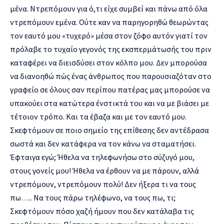
μένα. Ντρεπόμουν για ό,τι είχε συμβεί και πάνω από όλα
ντρεπόμουν εμένα. Ούτε καν να παρηγορηθώ θεωρώντας
τον εαυτό μου «τυχερό» μέσα στον ζόφο αυτόν γιατί τον
πρόλαβε το τυχαίο γεγονός της εκσπερμάτωσής του πριν
καταφέρει να διεισδύσει στον κόλπο μου. Δεν μπορούσα
να διανοηθώ πώς ένας άνθρωπος που παρουσιαζόταν στο
γραφείο σε όλους σαν περίπου πατέρας μας μπορούσε να
υπακούει στα κατώτερα ένστικτά του και να με βιάσει με
τέτοιον τρόπο. Και τα έβαζα και με τον εαυτό μου.
Σκεφτόμουν σε ποιο σημείο της επίθεσης δεν αντέδρασα
σωστά και δεν κατάφερα να τον κάνω να σταματήσει.
Έφταιγα εγώ; Ήθελα να τηλεφωνήσω στο σύζυγό μου,
στους γονείς μου! Ήθελα να έρθουν να με πάρουν, αλλά
ντρεπόμουν, ντρεπόμουν πολύ! Δεν ήξερα τι να τους
πω….. Να τους πάρω τηλέφωνο, να τους πω, τι;
Σκεφτόμουν πόσο χαζή ήμουν που δεν κατάλαβα τις