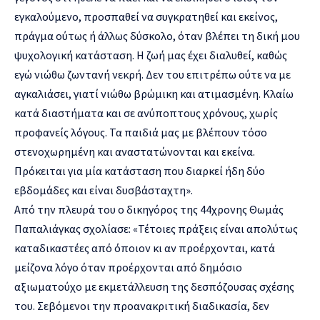
εγκαλούμενο, προσπαθεί να συγκρατηθεί και εκείνος,
πράγμα ούτως ή άλλως δύσκολο, όταν βλέπει τη δική μου
ψυχολογική κατάσταση. Η ζωή μας έχει διαλυθεί, καθώς
εγώ νιώθω ζωντανή νεκρή. Δεν του επιτρέπω ούτε να με
αγκαλιάσει, γιατί νιώθω βρώμικη και ατιμασμένη. Κλαίω
κατά διαστήματα και σε ανύποπτους χρόνους, χωρίς
προφανείς λόγους. Τα παιδιά μας με βλέπουν τόσο
στενοχωρημένη και αναστατώνονται και εκείνα.
Πρόκειται για μία κατάσταση που διαρκεί ήδη δύο
εβδομάδες και είναι δυσβάσταχτη».
Από την πλευρά του ο δικηγόρος της 44χρονης Θωμάς
Παπαλιάγκας σχολίασε: «Τέτοιες πράξεις είναι απολύτως
καταδικαστέες από όποιον κι αν προέρχονται, κατά
μείζονα λόγο όταν προέρχονται από δημόσιο
αξιωματούχο με εκμετάλλευση της δεσπόζουσας σχέσης
του. Σεβόμενοι την προανακριτική διαδικασία, δεν