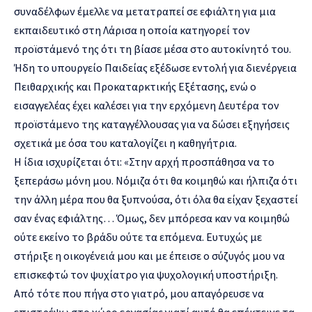
συναδέλφων έμελλε να μετατραπεί σε εφιάλτη για μια
εκπαιδευτικό στη Λάρισα η οποία κατηγορεί τον
προϊστάμενό της ότι τη βίασε μέσα στο αυτοκίνητό του.
Ήδη το υπουργείο Παιδείας εξέδωσε εντολή για διενέργεια
Πειθαρχικής και Προκαταρκτικής Εξέτασης, ενώ ο
εισαγγελέας έχει καλέσει για την ερχόμενη Δευτέρα τον
προϊστάμενο της καταγγέλλουσας για να δώσει εξηγήσεις
σχετικά με όσα του καταλογίζει η καθηγήτρια.
Η ίδια ισχυρίζεται ότι: «Στην αρχή προσπάθησα να το
ξεπεράσω μόνη μου. Νόμιζα ότι θα κοιμηθώ και ήλπιζα ότι
την άλλη μέρα που θα ξυπνούσα, ότι όλα θα είχαν ξεχαστεί
σαν ένας εφιάλτης… Όμως, δεν μπόρεσα καν να κοιμηθώ
ούτε εκείνο το βράδυ ούτε τα επόμενα. Ευτυχώς με
στήριξε η οικογένειά μου και με έπεισε ο σύζυγός μου να
επισκεφτώ τον ψυχίατρο για ψυχολογική υποστήριξη.
Από τότε που πήγα στο γιατρό, μου απαγόρευσε να
επιστρέψω στο χώρο εργασίας γιατί αυτό θα επέκτεινε τα