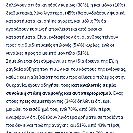
δηλώνουν ότι θα κινηθούν κυρίως (38%), ή και μόνο (10%)
διαδικτυακά, λίγο λιγότεροι (45%) θα συνδυάσουν φυσικά
καταστήματα και online αγορές, και μόλις 7% θα
αγοράσουν κυρίως ή αποκλειστικά από φυσικά
καταστήματα. Είναι ενδιαφέρον ότι οι άνδρες τείνουν
προς τις διαδικτυακές επιλογές (54%) κυρίως, ενώ οι
γυναίκες προς το μεικτό μοντέλο (51%).
Σημειώνεται ότι σύμφωνα με την ίδια έρευνα της EY, η
ραγδαία αύξηση των τιμών και του κόστους της ενέργειας,
καθώς και η αβεβαιότητα που προκάλεσε ο πόλεμος στην
Ουκρανία, έχουν οδηγήσει τους
καταναλωτές σε μία
συνολική στάση αναμονής και αυτοπεριορισμού
. Ένας
στους τρεις συμμετέχοντες (34%) δηλώνει ότι έχει
μειωθεί το εισόδημά του, ενώ 70%, από 60% πέρσι,
αναφέρουν ότι ξοδεύουν λιγότερα χρήματα σε προϊόντα
που δεν είναι πρώτης ανάγκης και 51%, από 43% πέρσι,
ότι αγοράζουν μόνο τα απαραίτητα. Για το 78% των