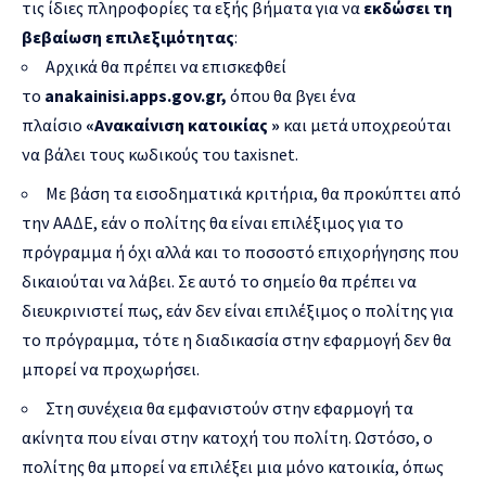
τις ίδιες πληροφορίες τα εξής βήματα για να
εκδώσει τη
βεβαίωση επιλεξιμότητας
:
Αρχικά θα πρέπει να επισκεφθεί
το
anakainisi
.
apps
.
gov
.
gr
,
όπου θα βγει ένα
πλαίσιο
«Ανακαίνιση κατοικίας »
και μετά υποχρεούται
να βάλει τους κωδικούς του taxisnet.
Με βάση τα εισοδηματικά κριτήρια, θα προκύπτει από
την ΑΑΔΕ, εάν ο πολίτης θα είναι επιλέξιμος για το
πρόγραμμα ή όχι αλλά και το ποσοστό επιχορήγησης που
δικαιούται να λάβει. Σε αυτό το σημείο θα πρέπει να
διευκρινιστεί πως, εάν δεν είναι επιλέξιμος ο πολίτης για
το πρόγραμμα, τότε η διαδικασία στην εφαρμογή δεν θα
μπορεί να προχωρήσει.
Στη συνέχεια θα εμφανιστούν στην εφαρμογή τα
ακίνητα που είναι στην κατοχή του πολίτη. Ωστόσο, ο
πολίτης θα μπορεί να επιλέξει μια μόνο κατοικία, όπως