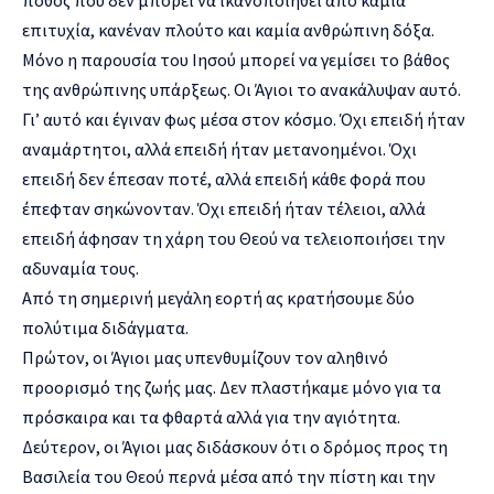
πόθος που δεν μπορεί να ικανοποιηθεί από καμία
επιτυχία, κανέναν πλούτο και καμία ανθρώπινη δόξα.
Μόνο η παρουσία του Ιησού μπορεί να γεμίσει το βάθος
της ανθρώπινης υπάρξεως. Οι Άγιοι το ανακάλυψαν αυτό.
Γι’ αυτό και έγιναν φως μέσα στον κόσμο. Όχι επειδή ήταν
αναμάρτητοι, αλλά επειδή ήταν μετανοημένοι. Όχι
επειδή δεν έπεσαν ποτέ, αλλά επειδή κάθε φορά που
έπεφταν σηκώνονταν. Όχι επειδή ήταν τέλειοι, αλλά
επειδή άφησαν τη χάρη του Θεού να τελειοποιήσει την
αδυναμία τους.
Από τη σημερινή μεγάλη εορτή ας κρατήσουμε δύο
πολύτιμα διδάγματα.
Πρώτον, οι Άγιοι μας υπενθυμίζουν τον αληθινό
προορισμό της ζωής μας. Δεν πλαστήκαμε μόνο για τα
πρόσκαιρα και τα φθαρτά αλλά για την αγιότητα.
Δεύτερον, οι Άγιοι μας διδάσκουν ότι ο δρόμος προς τη
Βασιλεία του Θεού περνά μέσα από την πίστη και την