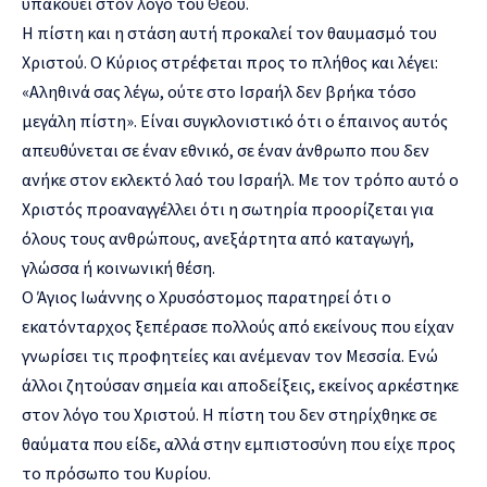
υπακούει στον λόγο του Θεού.
Η πίστη και η στάση αυτή προκαλεί τον θαυμασμό του
Χριστού. Ο Κύριος στρέφεται προς το πλήθος και λέγει:
«Αληθινά σας λέγω, ούτε στο Ισραήλ δεν βρήκα τόσο
μεγάλη πίστη». Είναι συγκλονιστικό ότι ο έπαινος αυτός
απευθύνεται σε έναν εθνικό, σε έναν άνθρωπο που δεν
ανήκε στον εκλεκτό λαό του Ισραήλ. Με τον τρόπο αυτό ο
Χριστός προαναγγέλλει ότι η σωτηρία προορίζεται για
όλους τους ανθρώπους, ανεξάρτητα από καταγωγή,
γλώσσα ή κοινωνική θέση.
Ο Άγιος Ιωάννης ο Χρυσόστομος παρατηρεί ότι ο
εκατόνταρχος ξεπέρασε πολλούς από εκείνους που είχαν
γνωρίσει τις προφητείες και ανέμεναν τον Μεσσία. Ενώ
άλλοι ζητούσαν σημεία και αποδείξεις, εκείνος αρκέστηκε
στον λόγο του Χριστού. Η πίστη του δεν στηρίχθηκε σε
θαύματα που είδε, αλλά στην εμπιστοσύνη που είχε προς
το πρόσωπο του Κυρίου.