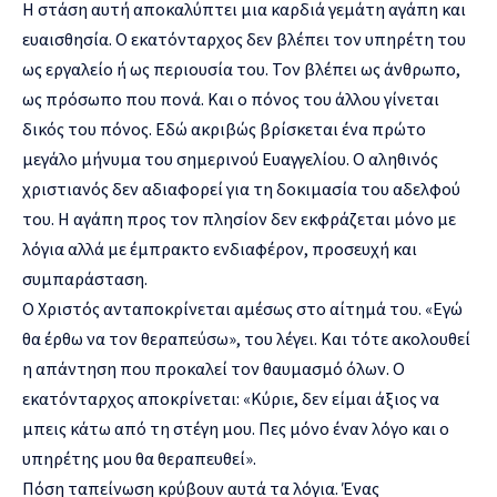
Η στάση αυτή αποκαλύπτει μια καρδιά γεμάτη αγάπη και
ευαισθησία. Ο εκατόνταρχος δεν βλέπει τον υπηρέτη του
ως εργαλείο ή ως περιουσία του. Τον βλέπει ως άνθρωπο,
ως πρόσωπο που πονά. Και ο πόνος του άλλου γίνεται
δικός του πόνος. Εδώ ακριβώς βρίσκεται ένα πρώτο
μεγάλο μήνυμα του σημερινού Ευαγγελίου. Ο αληθινός
χριστιανός δεν αδιαφορεί για τη δοκιμασία του αδελφού
του. Η αγάπη προς τον πλησίον δεν εκφράζεται μόνο με
λόγια αλλά με έμπρακτο ενδιαφέρον, προσευχή και
συμπαράσταση.
Ο Χριστός ανταποκρίνεται αμέσως στο αίτημά του. «Εγώ
θα έρθω να τον θεραπεύσω», του λέγει. Και τότε ακολουθεί
η απάντηση που προκαλεί τον θαυμασμό όλων. Ο
εκατόνταρχος αποκρίνεται: «Κύριε, δεν είμαι άξιος να
μπεις κάτω από τη στέγη μου. Πες μόνο έναν λόγο και ο
υπηρέτης μου θα θεραπευθεί».
Πόση ταπείνωση κρύβουν αυτά τα λόγια. Ένας