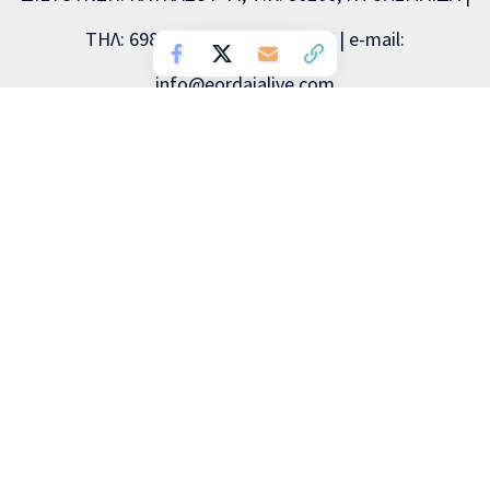
ΤΗΛ: 6981893715, 2463504856 | e-mail:
info@eordaialive.com
Νόμιμος εκπρόσωπος: Λάζαρος Λαζαρίδης | Διευθυντής
σύνταξης: Λάζαρος Λαζαρίδης | Διαχειριστής: Λάζαρος
Λαζαρίδης | Δικαιούχος (domain name): Λάζαρος Λαζαρίδης
Copyright © 2026 Eordaialive.com, All Rights Reserved