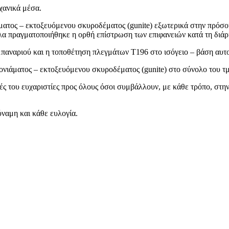
χανικά μέσα.
ιάματος – εκτοξευόμενου σκυροδέματος (gunite) εξωτερικά στην πρό
 πραγματοποιήθηκε η ορθή επίστρωση των επιφανειών κατά τη διάρκε
παναριού και η τοποθέτηση πλεγμάτων Τ196 στο ισόγειο – βάση αυτ
ονιάματος – εκτοξευόμενου σκυροδέματος (gunite) στο σύνολο του 
ές του ευχαριστίες προς όλους όσοι συμβάλλουν, με κάθε τρόπο, στ
ύναμη και κάθε ευλογία.