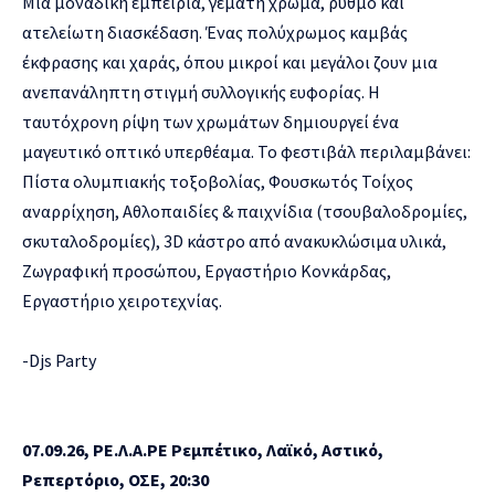
Μια μοναδική εμπειρία, γεμάτη χρώμα, ρυθμό και
ατελείωτη διασκέδαση. Ένας πολύχρωμος καμβάς
έκφρασης και χαράς, όπου μικροί και μεγάλοι ζουν μια
ανεπανάληπτη στιγμή συλλογικής ευφορίας. Η
ταυτόχρονη ρίψη των χρωμάτων δημιουργεί ένα
μαγευτικό οπτικό υπερθέαμα. Το φεστιβάλ περιλαμβάνει:
Πίστα ολυμπιακής τοξοβολίας, Φουσκωτός Τοίχος
αναρρίχηση, Αθλοπαιδίες & παιχνίδια (τσουβαλοδρομίες,
σκυταλοδρομίες), 3D κάστρο από ανακυκλώσιμα υλικά,
Ζωγραφική προσώπου, Εργαστήριο Κονκάρδας,
Εργαστήριο χειροτεχνίας.
-Djs Party
07.09.26, ΡΕ.Λ.Α.ΡΕ Ρεμπέτικο, Λαϊκό, Αστικό,
Ρεπερτόριο, ΟΣΕ, 20:30