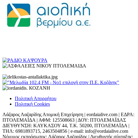
Πολιτική Απορρήτου
Πολιτική Cookies
Λάζαρος Λαζαρίδης Ατομική Επιχείρηση | eordaialive.com | ΕΔΡΑ:
ΠΤΟΛΕΜΑΪΔΑ | ΑΦΜ: 125508663 | ΔΟΥ: ΠΤΟΛΕΜΑΪΔΑΣ
ΔΙΕΥΘΥΝΣΗ: ΚΑΥΚΑΣΟΥ 44, Τ.Κ. 50200, ΠΤΟΛΕΜΑΪΔΑ |
ΤΗΛ: 6981893715, 2463504856 | e-mail: info@eordaialive.com
Νόμιμος εκπρόσωπος: Λάζαρος Λαζαρίδης | Διευθυντής σύνταξης: