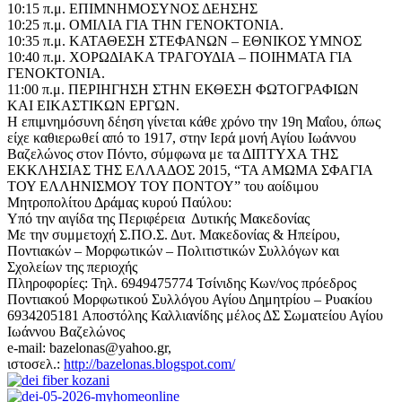
10:15 π.μ. ΕΠΙΜΝΗΜΟΣΥΝΟΣ ΔΕΗΣΗΣ
10:25 π.μ. ΟΜΙΛΙΑ ΓΙΑ ΤΗΝ ΓΕΝΟΚΤΟΝΙΑ.
10:35 π.μ. ΚΑΤΑΘΕΣΗ ΣΤΕΦΑΝΩΝ – ΕΘΝΙΚΟΣ ΥΜΝΟΣ
10:40 π.μ. ΧΟΡΩΔΙΑΚΑ ΤΡΑΓΟΥΔΙΑ – ΠΟΙΗΜΑΤΑ ΓΙΑ
ΓΕΝΟΚΤΟΝΙΑ.
11:00 π.μ. ΠΕΡΙΗΓΗΣΗ ΣΤΗΝ ΕΚΘΕΣΗ ΦΩΤΟΓΡΑΦΙΩΝ
ΚΑΙ ΕΙΚΑΣΤΙΚΩΝ ΕΡΓΩΝ.
Η επιμνημόσυνη δέηση γίνεται κάθε χρόνο την 19η Μαΐου, όπως
είχε καθιερωθεί από το 1917, στην Ιερά μονή Αγίου Ιωάννου
Βαζελώνος στον Πόντο, σύμφωνα με τα ΔΙΠΤΥΧΑ ΤΗΣ
ΕΚΚΛΗΣΙΑΣ ΤΗΣ ΕΛΛΑΔΟΣ 2015, “ΤΑ ΑΜΩΜΑ ΣΦΑΓΙΑ
ΤΟΥ ΕΛΛΗΝΙΣΜΟΥ ΤΟΥ ΠΟΝΤΟΥ” του αοίδιμου
Μητροπολίτου Δράμας κυρού Παύλου:
Υπό την αιγίδα της Περιφέρεια Δυτικής Μακεδονίας
Με την συμμετοχή Σ.ΠΟ.Σ. Δυτ. Μακεδονίας & Ηπείρου,
Ποντιακών – Μορφωτικών – Πολιτιστικών Συλλόγων και
Σχολείων της περιοχής
Πληροφορίες: Τηλ. 6949475774 Τσίνιδης Κων/νος πρόεδρος
Ποντιακού Μορφωτικού Συλλόγου Αγίου Δημητρίου – Ρυακίου
6934205181 Αποστόλης Καλλιανίδης μέλος ΔΣ Σωματείου Αγίου
Ιωάννου Βαζελώνος
e-mail: bazelonas@yahoo.gr,
ιστοσελ.:
http://bazelonas.blogspot.com/