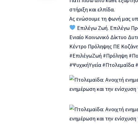
Γιατί πίσω από κάθε εξάρτη
στήριξη και ελπίδα.
Ας ενώσουμε τη φωνή μας υπέ
Επιλέγω Ζωή. Επιλέγω Πρ
Ενιαίο Κοινωνικό Δίκτυο Δυτ
Κέντρο Πρόληψης ΠΕ Κοζάν
#ΕπιλέγωΖωή #Πρόληψη #Π
#ΨυχικήΥγεία #Πτολεμαΐδα #