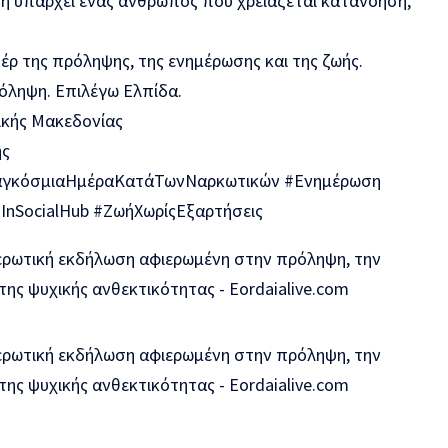
ση υπάρχει ένας άνθρωπος που χρειάζεται κατανόηση,
ρ της πρόληψης, της ενημέρωσης και της ζωής.
όληψη. Επιλέγω Ελπίδα.
ικής Μακεδονίας
ης
αγκόσμιαΗμέραΚατάΤωνΝαρκωτικών #Ενημέρωση
InSocialHub #ΖωήΧωρίςΕξαρτήσεις