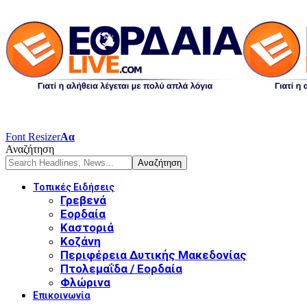
Font Resizer
Αα
Αναζήτηση
Τοπικές Ειδήσεις
Γρεβενά
Εορδαία
Καστοριά
Κοζάνη
Περιφέρεια Δυτικής Μακεδονίας
Πτολεμαΐδα / Εορδαία
Φλώρινα
Επικοινωνία