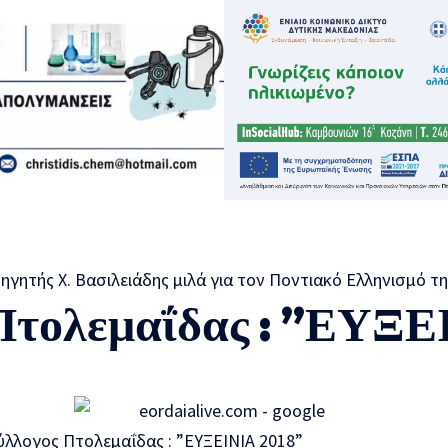
 Πτολεμαΐδας : ”ΕΥΞ
ύλλογος Πτολεμαΐδας : ”ΕΥΞΕΙΝΙΑ 2018”