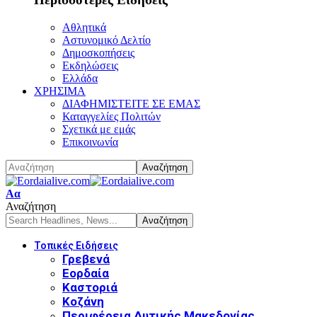
Αθλητικά
Αστυνομικό Δελτίο
Δημοσκοπήσεις
Εκδηλώσεις
Ελλάδα
ΧΡΗΣΙΜΑ
ΔΙΑΦΗΜΙΣΤΕΙΤΕ ΣΕ ΕΜΑΣ
Καταγγελίες Πολιτών
Σχετικά με εμάς
Επικοινωνία
Font
Αα
Resizer
Αναζήτηση
Τοπικές Ειδήσεις
Γρεβενά
Εορδαία
Καστοριά
Κοζάνη
Περιφέρεια Δυτικής Μακεδονίας