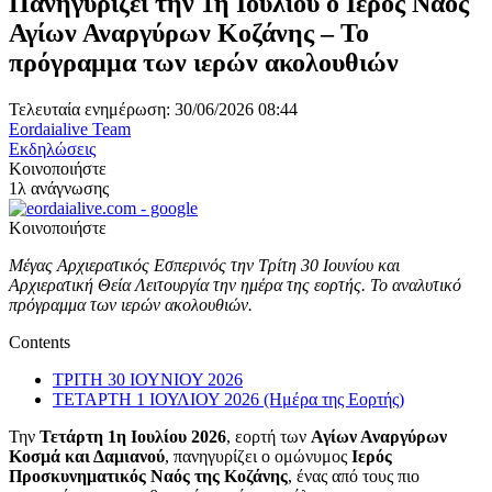
Πανηγυρίζει την 1η Ιουλίου ο Ιερός Ναός
Αγίων Αναργύρων Κοζάνης – Το
πρόγραμμα των ιερών ακολουθιών
Τελευταία ενημέρωση: 30/06/2026 08:44
Eordaialive Team
Εκδηλώσεις
Κοινοποιήστε
1λ ανάγνωσης
Κοινοποιήστε
Μέγας Αρχιερατικός Εσπερινός την Τρίτη 30 Ιουνίου και
Αρχιερατική Θεία Λειτουργία την ημέρα της εορτής. Το αναλυτικό
πρόγραμμα των ιερών ακολουθιών.
Contents
ΤΡΙΤΗ 30 ΙΟΥΝΙΟΥ 2026
ΤΕΤΑΡΤΗ 1 ΙΟΥΛΙΟΥ 2026 (Ημέρα της Εορτής)
Την
Τετάρτη 1η Ιουλίου 2026
, εορτή των
Αγίων Αναργύρων
Κοσμά και Δαμιανού
, πανηγυρίζει ο ομώνυμος
Ιερός
Προσκυνηματικός Ναός της Κοζάνης
, ένας από τους πιο