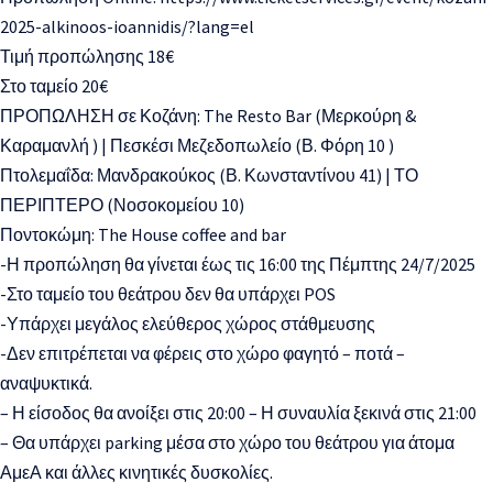
2025-alkinoos-ioannidis/?lang=el
Τιμή προπώλησης 18€
Στο ταμείο 20€
ΠΡΟΠΩΛΗΣΗ σε Κοζάνη: The Resto Bar (Μερκούρη &
Καραμανλή ) | Πεσκέσι Μεζεδοπωλείο (Β. Φόρη 10 )
Πτολεμαΐδα: Μανδρακούκος (Β. Κωνσταντίνου 41) | ΤΟ
ΠΕΡΙΠΤΕΡΟ (Νοσοκομείου 10)
Ποντοκώμη: The House coffee and bar
-Η προπώληση θα γίνεται έως τις 16:00 της Πέμπτης 24/7/2025
-Στο ταμείο του θεάτρου δεν θα υπάρχει POS
-Υπάρχει μεγάλος ελεύθερος χώρος στάθμευσης
-Δεν επιτρέπεται να φέρεις στο χώρο φαγητό – ποτά –
αναψυκτικά.
– Η είσοδος θα ανοίξει στις 20:00 – Η συναυλία ξεκινά στις 21:00
– Θα υπάρχει parking μέσα στο χώρο του θεάτρου για άτομα
ΑμεΑ και άλλες κινητικές δυσκολίες.