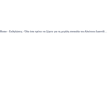
Home
-
Εκδηλώσεις
-
Όλα όσα πρέπει να ξέρετε για τη μεγάλη συναυλία του Αλκίνοου Ιωαννίδη στην Ποντοκώμη την Πέμπτη 24 Ιουλίου