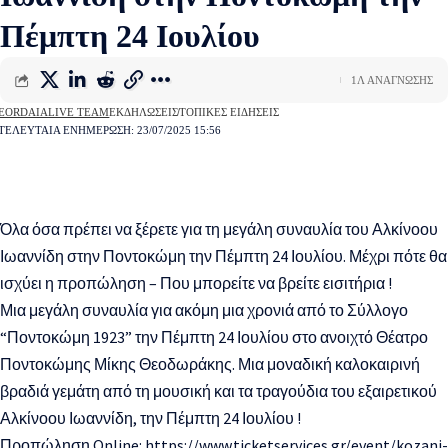
Πέμπτη 24 Ιουλίου
1Λ ΑΝΆΓΝΩΣΗΣ
EORDAIALIVE TEAM
ΕΚΔΗΛΏΣΕΙΣ
ΤΟΠΙΚΈΣ ΕΙΔΉΣΕΙΣ
ΤΕΛΕΥΤΑΊΑ ΕΝΗΜΈΡΩΣΗ: 23/07/2025 15:56
Όλα όσα πρέπει να ξέρετε για τη μεγάλη συναυλία του Αλκίνοου
Ιωαννίδη στην Ποντοκώμη την Πέμπτη 24 Ιουλίου. Μέχρι πότε θα
ισχύει η προπώληση – Που μπορείτε να βρείτε εισιτήρια !
Μια μεγάλη συναυλία για ακόμη μια χρονιά από το Σύλλογο
“Ποντοκώμη 1923” την Πέμπτη 24 Ιουλίου στο ανοιχτό Θέατρο
Ποντοκώμης Μίκης Θεοδωράκης. Μια μοναδική καλοκαιρινή
βραδιά γεμάτη από τη μουσική και τα τραγούδια του εξαιρετικού
Αλκίνοου Ιωαννίδη, την Πέμπτη 24 Ιουλίου !
Προπώληση Online:
https://www.ticketservices.gr/event/kozani-