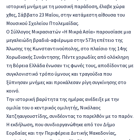
ιστορική μνήμη με τη μουσική παράδοση, έλαβε χώρα
χθες, Σάββατο 23 Μαΐου, στην κατάμεστη αίθουσα του
Μουσικού Σχολείου Πτολεμαΐδας.
Ο Σύλλογος Μικρασιατών «Η Μικρά Ασία» παρουσίασε μια
μεγαλειώδη βραδιά-αφιέρωμα στην 573η επέτειο της
Άλωσης της Κωνσταντινούπολης, στο πλαίσιο της 14ης
Χορωδιακής Συνάντησης. Πέντε χορωδίες από ολόκληρη
τη Βόρεια Ελλάδα ένωσαν τις φωνές τους, αποδίδοντας με
συγκλονιστικό τρόπο ύμνους και τραγούδια που
ξύπνησαν μνήμες και προκάλεσαν ρίγη συγκίνησης στο
κοινό.
Την ιστορική βαρύτητα της ημέρας ανέδειξε με την
ομιλία του ο κεντρικός ομιλητής, Νικόλαος
Χατζηαυγουστίδης, συνδέοντας το παρελθόν με το παρόν.
Η εκδήλωση, που συνδιοργανώθηκε από τον Δήμο
Εορδαίας και την Περιφέρεια Δυτικής Μακεδονίας,