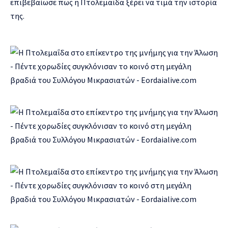
επιβεβαίωσε πως η Πτολεμαΐδα ξέρει να τιμά την ιστορία
της.