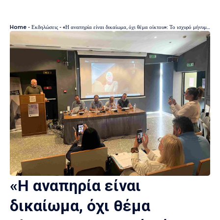
Home
-
Εκδηλώσεις
-
«Η αναπηρία είναι δικαίωμα, όχι θέμα οίκτου»: Το ισχυρό μήνυμα από το σεμινάριο της Ε.Σ.Α.μεΑ. στην Κοζάνη
«Η αναπηρία είναι
δικαίωμα, όχι θέμα