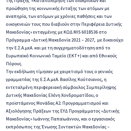
της Πράξης «Καταπολέμηση των διακρίσεων και
προώθηση της κοινωνικής ένταξης των ατόμων με
αναπηρία, των ατόμων με χρόνιες παθήσεις και των
οικογενειών τους που διαβιούν στην Περιφέρεια Δυτικής
Μακεδονίας» ενταγμένης με ΚΩΔ.MIS 6018536 στο
Πρόγραμμα «Δυτική Μακεδονία 2021 – 2027, με δικαιούχο
την Ε.Σ.Α.μεΑ. και με τη συγχρηματοδότηση από το
Ευρωπαϊκό Κοινωνικό Ταμείο (ΕΚΤ+) και από Εθνικούς
Πόρους.
Την εκδήλωση τίμησαν με χαιρετισμό τους ο γενικός
γραμματέας της Ε.Σ.Α.μεΑ. Βασίλης Κούτσιανος, η
εντεταλμένη περιφερειακή σύμβουλος Συμπερίληψης
Δυτικής Μακεδονίας Ελένη Χονδροματίδου, ο
προϊστάμενος Μονάδας Α2: Προγραμματισμού και
Αξιολόγησης Πράξεων της ΕΥΔ Προγράμματος «Δυτικής
Μακεδονίας» Ιωάννης Παπαϊωάννου, και ο εργασιακός
εκπρόσωπος της Ένωσης Συντακτών Μακεδονίας –