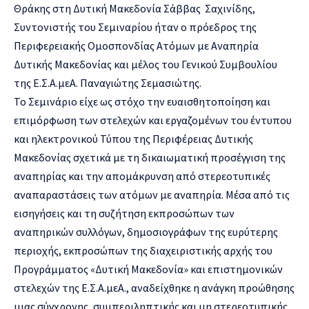
Θράκης στη Δυτική Μακεδονία Σάββας Σαχινίδης,
Συντονιστής του Σεμιναρίου ήταν ο πρόεδρος της
Περιφερειακής Ομοσπονδίας Ατόμων με Αναπηρία
Δυτικής Μακεδονίας και μέλος του Γενικού Συμβουλίου
της Ε.Σ.Α.μεΑ. Παναγιώτης Σεμασιώτης.
Το Σεμινάριο είχε ως στόχο την ευαισθητοποίηση και
επιμόρφωση των στελεχών και εργαζομένων του έντυπου
και ηλεκτρονικού Τύπου της Περιφέρειας Δυτικής
Μακεδονίας σχετικά με τη δικαιωματική προσέγγιση της
αναπηρίας και την απομάκρυνση από στερεοτυπικές
αναπαραστάσεις των ατόμων με αναπηρία. Μέσα από τις
εισηγήσεις και τη συζήτηση εκπροσώπων των
αναπηρικών συλλόγων, δημοσιογράφων της ευρύτερης
περιοχής, εκπροσώπων της διαχειριστικής αρχής του
Προγράμματος «Δυτική Μακεδονία» και επιστημονικών
στελεχών της Ε.Σ.Α.μεΑ., αναδείχθηκε η ανάγκη προώθησης
μιας σύγχρονης, συμπεριληπτικής και μη στερεοτυπικής