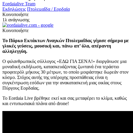
Eordaialive Team
Εκδηλώσεις
Πτολεμαΐδα / Εορδαία
Κοινοποιήστε
1λ ανάγνωσης
Κοινοποιήστε
Το Πάρκο Εκτάκτων Αναγκών Πτολεμαΐδας γέμισε σήμερα με
γλυκές γεύσεις, μουσική και, πάνω απ’ όλα, απέραντη
αλληλεγγύη.
Ο φιλανθρωπικός σύλλογος «ΕΔΩ ΓΙΑ ΣΕΝΑ!» διοργάνωσε μια
μοναδική εκδήλωση, κατασκευάζοντας ζωντανά ένα τεράστιο
προφιτερόλ μήκους 30 μέτρων, το οποίο μοιράστηκε δωρεάν στον
κόσμο. Στόχος αυτής της υπέροχης προσπάθειας είναι η
συγκέντρωση εσόδων για την ανακατασκευή μιας οικίας στους
Πύργους Εορδαίας.
Το Eordaia Live βρέθηκε εκεί και σας μεταφέρει το κλίμα, καθώς
και εντυπωσιακά πλάνα από drone!