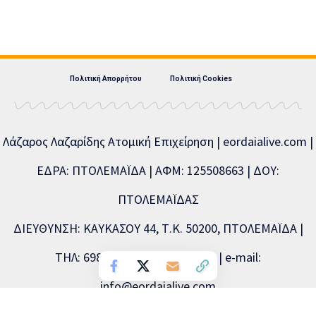
Πολιτική Απορρήτου
Πολιτική Cookies
Λάζαρος Λαζαρίδης Ατομική Επιχείρηση | eordaialive.com |
ΕΔΡΑ: ΠΤΟΛΕΜΑΪΔΑ | ΑΦΜ: 125508663 | ΔΟΥ:
ΠΤΟΛΕΜΑΪΔΑΣ
ΔΙΕΥΘΥΝΣΗ: ΚΑΥΚΑΣΟΥ 44, Τ.Κ. 50200, ΠΤΟΛΕΜΑΪΔΑ |
ΤΗΛ: 6981893715, 2463504856 | e-mail:
info@eordaialive.com
Νόμιμος εκπρόσωπος: Λάζαρος Λαζαρίδης | Διευθυντής