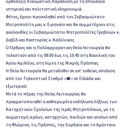
ορθόδοξη πνευματική παράδοση με τη σπουδαία
ιστορική και πολιτιστική κληρονομιά.
Φέτος, έχουν προσκληθεί από τον Σεβασμιώτατο
Μητροπολίτη μας κ. Ειρηναίο και θα συμμετέχουν στις
ακολουθίες οι Σεβασμιώτατοι Μητροπολίτες Γρεβενών κ.
Δαβίδ και Καστορίας κ. Καλλίνικος.
Ο Όρθρος και η Πολύαρχιερατικη Θεία Λειτουργία θα
τελεστούν από τις 08:00 έως τις 10:45 στη Βασιλική του
Αγίου Αχιλλίου, στη λίμνη της Μικρής Πρέσπας.
Η Θεία Λειτουργία θα μεταδοθεί σε απ’ ευθείας σύνδεση
από τον Τηλεοπτικό Σταθμό «
4Ε
» σε Ελλάδα και
εξωτερικό.
Μετά το πέρας της Θείας Λειτουργίας θα
πραγματοποιηθεί η καθιερωμένη εκδήλωση λήξεως των
Κατηχητικών Σχολείων της Ιεράς Μητροπόλεως, με τη
συμμετοχή ιερέων, κατηχητών, παιδιών και γονέων από
τη Φλώρινα, τις Πρέσπες, την Εορδαία και το Αμύνταιο.