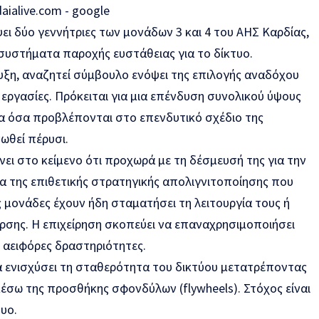
ι δύο γεννήτριες των μονάδων 3 και 4 του ΑΗΣ Καρδίας,
 συστήματα παροχής ευστάθειας για το δίκτυο.
ξη, αναζητεί σύμβουλο ενόψει της επιλογής αναδόχου
εργασίες. Πρόκειται για μια επένδυση συνολικού ύψους
τα όσα προβλέπονται στο επενδυτικό σχέδιο της
νωθεί πέρυσι.
νει στο κείμενο ότι προχωρά με τη δέσμευσή της για την
ια της επιθετικής στρατηγικής απολιγνιτοποίησης που
ές μονάδες έχουν ήδη σταματήσει τη λειτουργία τους ή
ρσης. Η επιχείρηση σκοπεύει να επαναχρησιμοποιήσει
, αειφόρες δραστηριότητες.
θα ενισχύσει τη σταθερότητα του δικτύου μετατρέποντας
μέσω της προσθήκης σφονδύλων (flywheels). Στόχος είναι
υο.