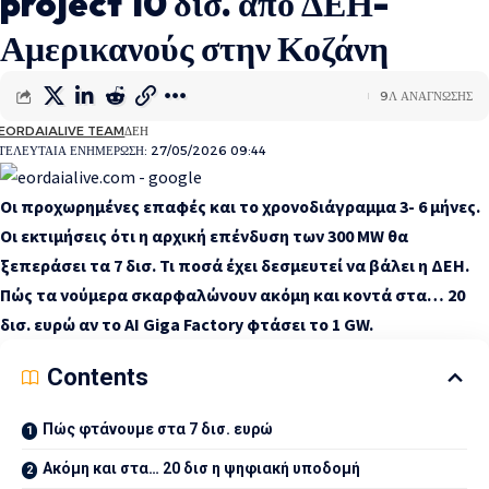
project 10 δισ. από ΔΕΗ-
Αμερικανούς στην Κοζάνη
9Λ ΑΝΆΓΝΩΣΗΣ
EORDAIALIVE TEAM
ΔΕΗ
ΤΕΛΕΥΤΑΊΑ ΕΝΗΜΈΡΩΣΗ: 27/05/2026 09:44
Οι προχωρημένες επαφές και το χρονοδιάγραμμα 3- 6 μήνες.
Οι εκτιμήσεις ότι η αρχική επένδυση των 300 MW θα
ξεπεράσει τα 7 δισ. Τι ποσά έχει δεσμευτεί να βάλει η ΔΕΗ.
Πώς τα νούμερα σκαρφαλώνουν ακόμη και κοντά στα… 20
δισ. ευρώ αν το AI Giga Factory φτάσει το 1 GW.
Contents
Πώς φτάνουμε στα 7 δισ. ευρώ
Ακόμη και στα… 20 δισ η ψηφιακή υποδομή