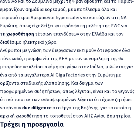
Λονδίνο και το Δουβλίνο μέχρι τη Φρανκφούρτη και το Παρίσι-
εμφανίζουν σημάδια κορεσμού, με αποτέλεσμα όλο και
περισσότεροι Αμερικανοί hyperscalers να κοιτάζουν στη ΝΑ
Ευρώπη, όπως είχε δείξει και πρόσφατη μελέτη της PWC για
τη
χωροθέτηση
τέτοιων επενδύσεων στην Ελλάδα και τον
διαθέσιμο ηλεκτρικό χώρο.
Ανθρωποι με γνώση των διεργασιών εκτιμούν ότι εφόσον όλα
πάνε καλά, η συμφωνία της ΔΕΗ με τον συνομιλητή της θα
μπορούσε να κλείσει ακόμη και γύρω στον Ιούλιο, μιλώντας για
ένα από τα μεγαλύτερα AI Giga Factories στην Ευρώπη με
ορίζοντα σταδιακής υλοποίησης. Και δείγμα των
προχωρημένων συζητήσεων, όπως λέγεται, είναι και το γεγονός
ότι κάποιοι εκ των ενδιαφερομένων λέγεται ότι έχουν ζητήσει
να κάνουν
due diligence
στο έργο της Κοζάνης, για το οποίο η
αρχική χωροθέτηση το τοποθετεί στον ΑΗΣ Αγίου Δημητρίου.
Τρέχει η προεργασία