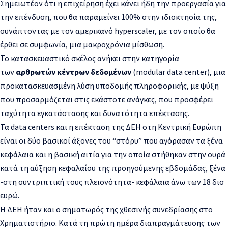
Σημειωτέον ότι η επιχείρηση έχει κάνει ήδη την προεργασία για
την επένδυση, που θα παραμείνει 100% στην ιδιοκτησία της,
συνάπτοντας με τον αμερικανό hyperscaler, με τον οποίο θα
έρθει σε συμφωνία, μια μακροχρόνια μίσθωση.
Το κατασκευαστικό σκέλος ανήκει στην κατηγορία
των
αρθρωτών κέντρων δεδομένων
(modular data center), μια
προκατασκευασμένη λύση υποδομής πληροφορικής, με ψύξη
που προσαρμόζεται στις εκάστοτε ανάγκες, που προσφέρει
ταχύτητα εγκατάστασης και δυνατότητα επέκτασης.
Τα data centers και η επέκταση της ΔΕH στη Κεντρική Ευρώπη
είναι οι δύο βασικοί άξονες του “στόρυ” που αγόρασαν τα ξένα
κεφάλαια και η βασική αιτία για την οποία στήθηκαν στην ουρά
κατά τη αύξηση κεφαλαίου της προηγούμενης εβδομάδας, ξένα
-στη συντριπτική τους πλειονότητα- κεφάλαια άνω των 18 δισ
ευρώ.
Η ΔΕΗ ήταν και ο σηματωρός της χθεσινής συνεδρίασης στο
Χρηματιστήριο. Κατά τη πρώτη ημέρα διαπραγμάτευσης των