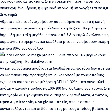
του κόστους κατασκευής. Στη προκειμένη περίπτωση του
συγκεκριμένου έργου, η ψηφιακή υποδομή υπολογίζεται σε
4,8
δισ. ευρώ
.
Αθροιστικά επομένως, εφόσον πάρει σάρκα και οστά η κοινή
αυτή ελληνοαμερικανική επένδυση στη Κοζάνη, θα μιλάμε για
θηριώδη μια τάξη μεγέθους πάνω από 7 δισ. ευρώ. Αναλόγως τη
συμφωνία τα αμερικανικά κεφάλαια μπορεί να αφορούν ακόμη
και ένα 80% του συνόλου.
Αν και τα νούμερα ακούγονται δυσθεώρητα, ωστόσο δεν πρέπει
να διαφεύγει της προσοχής ότι οι κολοσσοί με τους οποίους
έχει κατά καιρούς συνομιλήσει η
ΔΕΗ +1,32%
– και συνομιλεί
ακόμη – κάνουν επενδύσεις 100-200 δισ. δολάρια τον χρόνο. Στη
κατηγορία αυτή ανήκουν και οι “big 5”, δηλαδή
Meta, Amazon,
Open AI, Microsoft,
Google
και
Oracle
, στους οποίους
συγκαταλέγονται και οι δύο παίκτες με τους οποίους βρίσκεται