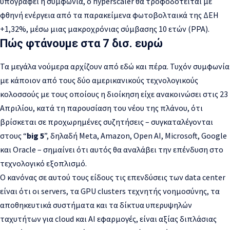
υπογραφεί η συμφωνία, ο hyperscaler θα τροφοδοτείται με
φθηνή ενέργεια από τα παρακείμενα φωτοβολταικά της
ΔΕΗ
+1,32%
, μέσω μιας μακροχρόνιας σύμβασης 10 ετών (PPA).
Πώς φτάνουμε στα 7 δισ. ευρώ
Τα μεγάλα νούμερα αρχίζουν από εδώ και πέρα. Τυχόν συμφωνία
με κάποιον από τους δύο αμερικανικούς τεχνολογικούς
κολοσσούς με τους οποίους η διοίκηση είχε ανακοινώσει στις 23
Απριλίου, κατά τη παρουσίαση του νέου της πλάνου, ότι
βρίσκεται σε προχωρημένες συζητήσεις – συγκαταλέγονται
στους “
big 5
”, δηλαδή Meta, Amazon, Open AI, Microsoft, Google
και Oracle – σημαίνει ότι αυτός θα αναλάβει την επένδυση στο
τεχνολογικό εξοπλισμό.
Ο κανόνας σε αυτού τους είδους τις επενδύσεις των data center
είναι ότι οι servers, τα GPU clusters τεχνητής νοημοσύνης, τα
αποθηκευτικά συστήματα και τα δίκτυα υπερυψηλών
ταχυτήτων για cloud και AI εφαρμογές, είναι αξίας διπλάσιας