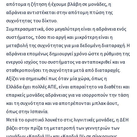
απότομα η ζήτηση ή έχουμε βλάβη σε μονάδες, η
αδράνεια αντιστέκεται στην απότομη πτώση της
συχνότητας του δίκτυο.
Συμπερασματικά, όσο μεγαλύτερη είναι η αδράνεια ενός
συστήματος, τόσο πιο αργή και μικρότερη είναι η
μεταβολή της συχνότητας για μια δεδομένη διαταραχή. Η
αδράνεια επομένως δημιουργεί χρόνο ώστε η ρύθμιση της
ενεργού ισχύος του συστήματος να ανταποκριθεί και να
σταθεροποιήσει τη συχνότητα μετά από διαταραχές.
Αξίζει να σημειωθεί πως όταν μία χώρα, όπως η
Ελλάδα έχει πολλές ΑΠΕ, είναι απαραίτητο να διαθέτει και
επαρκείς μονάδες αδράνειας για να ισορροπούν την τάση
και τη συχνότητα και να αποτρέπονται μπλακ άουτ,
όπως στην Ισπανία.
Μετά το οριστικό λουκέτο στις λιγνιτικές μονάδες, η ΔΕΗ
βάζει στην πρίζα τη μετατροπή των γεννητριών των
μονάδων «Καρδιά ΙΙΙ» και «Καρδιά IV» σε σύγχρονους