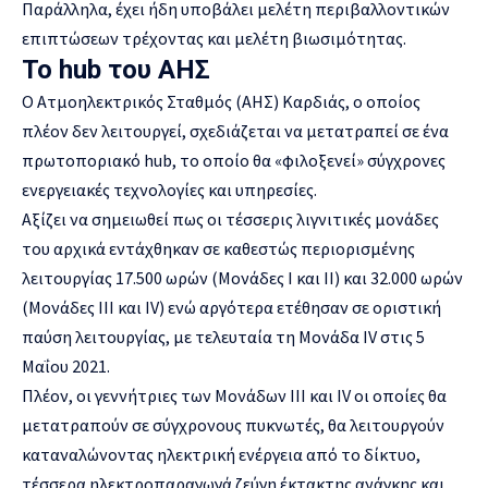
Παράλληλα, έχει ήδη υποβάλει μελέτη περιβαλλοντικών
επιπτώσεων τρέχοντας και μελέτη βιωσιμότητας.
Το hub του ΑΗΣ
Ο Ατμοηλεκτρικός Σταθμός (ΑΗΣ) Καρδιάς, ο οποίος
πλέον δεν λειτουργεί, σχεδιάζεται να μετατραπεί σε ένα
πρωτοποριακό hub, το οποίο θα «φιλοξενεί» σύγχρονες
ενεργειακές τεχνολογίες και υπηρεσίες.
Αξίζει να σημειωθεί πως οι τέσσερις λιγνιτικές μονάδες
του αρχικά εντάχθηκαν σε καθεστώς περιορισμένης
λειτουργίας 17.500 ωρών (Μονάδες Ι και ΙΙ) και 32.000 ωρών
(Μονάδες ΙΙΙ και ΙV) ενώ αργότερα ετέθησαν σε οριστική
παύση λειτουργίας, με τελευταία τη Μονάδα IV στις 5
Μαΐου 2021.
Πλέον, οι γεννήτριες των Μονάδων ΙΙΙ και IV οι οποίες θα
μετατραπούν σε σύγχρονους πυκνωτές, θα λειτουργούν
καταναλώνοντας ηλεκτρική ενέργεια από το δίκτυο,
τέσσερα ηλεκτροπαραγωγά ζεύγη έκτακτης ανάγκης και