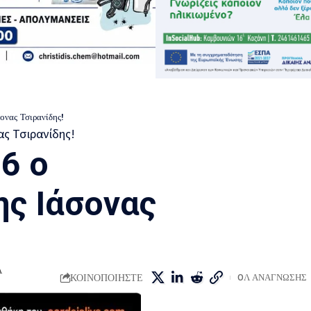
ονας Τσιρανίδης!
6 ο
ς Ιάσονας
Α
ΚΟΙΝΟΠΟΙΗΣΤΕ
0Λ ΑΝΑΓΝΩΣΗΣ