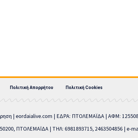
Πολιτική Απορρήτου
Πολιτική Cookies
ίρηση | eordaialive.com | ΕΔΡΑ: ΠΤΟΛΕΜΑΪΔΑ | ΑΦΜ: 1255
0200, ΠΤΟΛΕΜΑΪΔΑ | ΤΗΛ: 6981893715, 2463504856 | e-mai