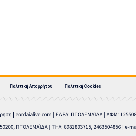
Πολιτική Απορρήτου
Πολιτική Cookies
ίρηση | eordaialive.com | ΕΔΡΑ: ΠΤΟΛΕΜΑΪΔΑ | ΑΦΜ: 1255
0200, ΠΤΟΛΕΜΑΪΔΑ | ΤΗΛ: 6981893715, 2463504856 | e-mai