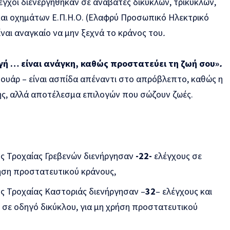
λεγχοι διενεργήθηκαν σε αναβάτες δικύκλων, τρικύκλων,
αι οχημάτων Ε.Π.Η.Ο. (Ελαφρύ Προσωπικό Ηλεκτρικό
ίναι αναγκαίο να μην ξεχνά το κράνος του
.
ογή … είναι ανάγκη, καθώς προστατεύει τη ζωή σου»
.
σουάρ – είναι ασπίδα απέναντι στο απρόβλεπτο, καθώς η
χης, αλλά αποτέλεσμα επιλογών που σώζουν ζωές.
ς Τροχαίας Γρεβενών διενήργησαν
-22-
ελέγχους σε
ρήση προστατευτικού κράνους,
ς Τροχαίας Καστοριάς διενήργησαν –
32
– ελέγχους και
,
σε οδηγό δικύκλου, για μη χρήση προστατευτικού