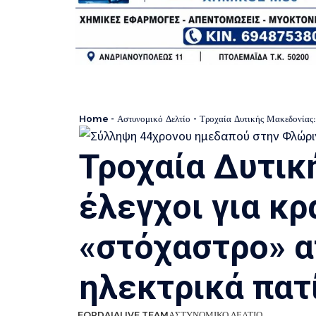
Home
-
Αστυνομικό Δελτίο
-
Τροχαία Δυτικής Μακεδονίας: 2
Τροχαία Δυτικ
έλεγχοι για κρ
«στόχαστρο» α
ηλεκτρικά πατ
EORDAIALIVE TEAM
ΑΣΤΥΝΟΜΙΚΟ ΔΕΛΤΙΟ