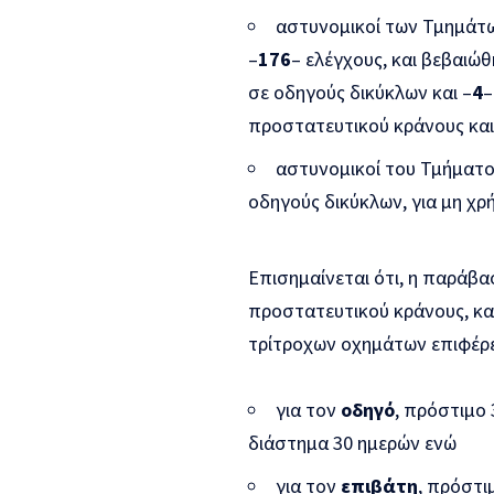
αστυνομικοί των Τμημάτω
–
176
– ελέγχους, και βεβαιώθ
σε οδηγούς δικύκλων και –
4
–
προστατευτικού κράνους και
αστυνομικοί του Τμήματο
οδηγούς δικύκλων, για μη χ
Επισημαίνεται ότι, η παράβα
προστατευτικού κράνους, κ
τρίτροχων οχημάτων επιφέρει
για τον
οδηγό
, πρόστιμο 
διάστημα 30 ημερών ενώ
για τον
επιβάτη
, πρόστι