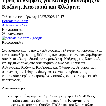
Τρεις συλλήψεις για κατοχή κάνναβης σε
Κοζάνη, Καστοριά και Φλώρινα
Τελευταία ενημέρωση: 10/05/2026 12:17
Eordaialive Team
Αστυνομικό Δελτίο
Κοινοποιήστε
2λ ανάγνωσης
Κοινοποιήστε
Στο πλαίσιο καθημερινών αστυνομικών ελέγχων και δράσεων για
την καταπολέμηση της διάδοσης των ναρκωτικών, συνελήφθησαν
συνολικά
–
3
–
ημεδαποί, σε περιοχές της Κοζάνης, της Καστοριάς
και της Φλώρινας από αστυνομικούς των Διευθύνσεων
Αστυνομίας Κοζάνης, Καστοριάς και Φλώρινας, σε βάρος των
οποίων σχηματίσθηκαν δικογραφίες, για παραβάσεις της
νομοθεσίας περί εξαρτησιογόνων ουσιών, σε –
3
– διαφορετικές
περιπτώσεις.
Αναλυτικότερα:
στην
πρώτη
περίπτωση, συνελήφθη την 03-05-2026 τις
πρώτες πρωινές ώρες σε περιοχή της
Κοζάνης
, από
αστυνομικούς της Ομάδας Πρόληψης και Καταστολής