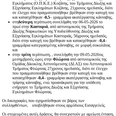
Εγκλήματος (Ο.Π.Κ.Ε.) Κοζάνης, του Τμήματος Δίωξης και
Εξιχνίασης Εγκλημάτων Κοζάνης, 21χρονος ημεδαπός, διότι
σε έλεγχο που πραγματοποιήθηκε βρέθηκαν στην κατοχή του
και κατασχέθηκαν
-0,5
– γραμμάρια ακατέργαστης κάνναβης,
στη
δεύτερη
περίπτωση συνελήφθη την 06-05-2026 το
πρωί στην
Καστοριά
, από αστυνομικούς της Τμήματος
Δίωξης Ναρκωτικών της Υποδιεύθυνσης Δίωξης και
Εξιχνίασης Εγκλημάτων Καστοριάς, 56χρονος ημεδαπός,
διότι στην κατοχή του βρέθηκαν και κατασχέθηκαν –
0,4
–
γραμμάρια κατεργασμένης κάνναβης, σε μορφή
σοκολάτας
και
στην
τρίτη
περίπτωση, , συνελήφθη την 09-05-2026τις
μεσημβρινές ώρες στην
Φλώρινα
από αστυνομικούς της
Ομάδας Δίκυκλης Αστυνόμευσης (ΔΙ.ΑΣ) του Αστυνομικού
Τμήματος Φλώρινας 27χρονος ημεδαπός, διότι σε έλεγχο
που πραγματοποιήθηκε βρέθηκαν στην κατοχή του και
κατασχέθηκαν
-0,4
– γραμμάρια ακατέργαστης κάνναβης και
τρίφτης κάνναβης, ενώ προανάκριση για την υπόθεση
ενήργησε το Τμήματος Δίωξης και Εξιχνίασης
Εγκλημάτων Φλώρινας.
Οι δικογραφίες που σχηματίσθηκαν σε βάρος των
συλληφθέντων, υποβλήθηκαν στους αρμόδιους Εισαγγελείς.
Οι στοχευμένες αυτές δράσεις, θα συνεχιστούν με αμείωτη ένταση,