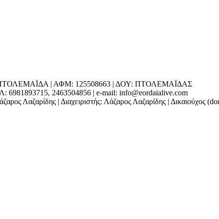
ΕΔΡΑ: ΠΤΟΛΕΜΑΪΔΑ | ΑΦΜ: 125508663 | ΔΟΥ: ΠΤΟΛΕΜΑΪΔΑΣ
1893715, 2463504856 | e-mail: info@eordaialive.com
ζαρος Λαζαρίδης | Διαχειριστής: Λάζαρος Λαζαρίδης | Δικαιούχος (d