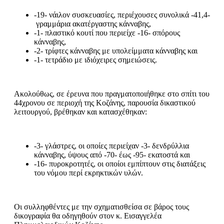
-19- νάιλον συσκευασίες, περιέχουσες συνολικά -41,4-
γραμμάρια ακατέργαστης κάνναβης,
-1- πλαστικό κουτί που περιείχε -16- σπόρους
κάνναβης,
-2- τρίφτες κάνναβης με υπολείμματα κάνναβης και
-1- τετράδιο με ιδιόχειρες σημειώσεις.
Ακολούθως, σε έρευνα που πραγματοποιήθηκε στο σπίτι του
44χρονου σε περιοχή της Κοζάνης, παρουσία δικαστικού
λειτουργού, βρέθηκαν και κατασχέθηκαν:
-3- γλάστρες, οι οποίες περιείχαν -3- δενδρύλλια
κάνναβης, ύψους από -70- έως -95- εκατοστά και
-16- πυροκροτητές, οι οποίοι εμπίπτουν στις διατάξεις
του νόμου περί εκρηκτικών υλών.
Οι συλληφθέντες με την σχηματισθείσα σε βάρος τους
δικογραφία θα οδηγηθούν στον κ. Εισαγγελέα