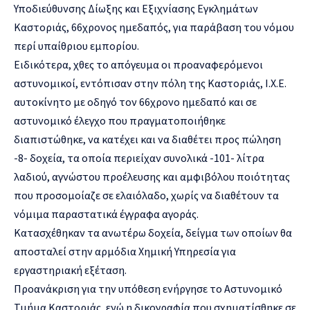
Υποδιεύθυνσης Δίωξης και Εξιχνίασης Εγκλημάτων
Καστοριάς, 66χρονος ημεδαπός, για παράβαση του νόμου
περί υπαίθριου εμπορίου.
Ειδικότερα, χθες το απόγευμα οι προαναφερόμενοι
αστυνομικοί, εντόπισαν στην πόλη της Καστοριάς, Ι.Χ.Ε.
αυτοκίνητο με οδηγό τον 66χρονο ημεδαπό και σε
αστυνομικό έλεγχο που πραγματοποιήθηκε
διαπιστώθηκε, να κατέχει και να διαθέτει προς πώληση
-8- δοχεία, τα οποία περιείχαν συνολικά -101- λίτρα
λαδιού, αγνώστου προέλευσης και αμφιβόλου ποιότητας
που προσομοίαζε σε ελαιόλαδο, χωρίς να διαθέτουν τα
νόμιμα παραστατικά έγγραφα αγοράς.
Κατασχέθηκαν τα ανωτέρω δοχεία, δείγμα των οποίων θα
αποσταλεί στην αρμόδια Χημική Υπηρεσία για
εργαστηριακή εξέταση.
Προανάκριση για την υπόθεση ενήργησε το Αστυνομικό
Τμήμα Καστοριάς, ενώ η δικογραφία που σχηματίσθηκε σε