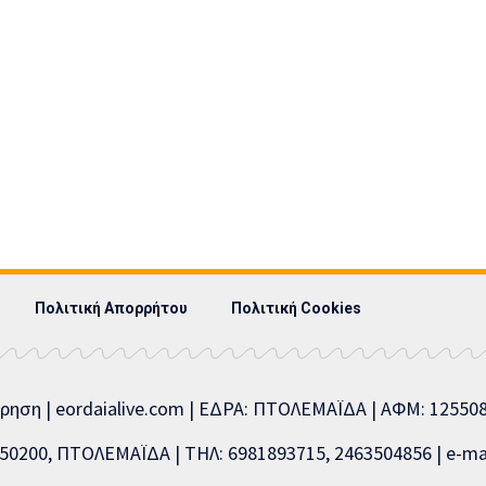
Πολιτική Απορρήτου
Πολιτική Cookies
ίρηση | eordaialive.com | ΕΔΡΑ: ΠΤΟΛΕΜΑΪΔΑ | ΑΦΜ: 1255
0200, ΠΤΟΛΕΜΑΪΔΑ | ΤΗΛ: 6981893715, 2463504856 | e-mai