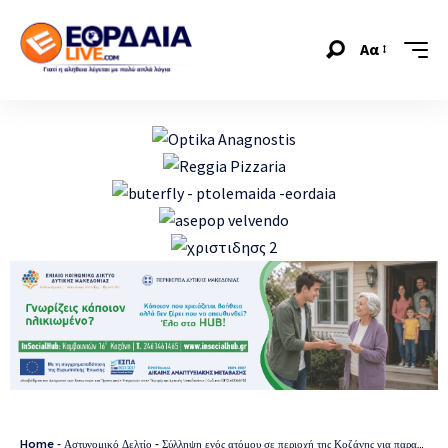
Αα
Home
-
Αστυνομικό Δελτίο
-
Σύλληψη ενός ατόμου σε περιοχή της Κοζάνης για παραβάσεις του νόμου περί ναρκωτικών