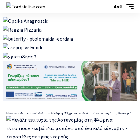
Αα
Home
-
Αστυνομικό Δελτίο
-
Σύλληψη 39χρονου αλλοδαπού σε περιοχή της Καστοριάς, διότι εκκρεμούσε σε βάρος του Ένταλμα Σύλληψης