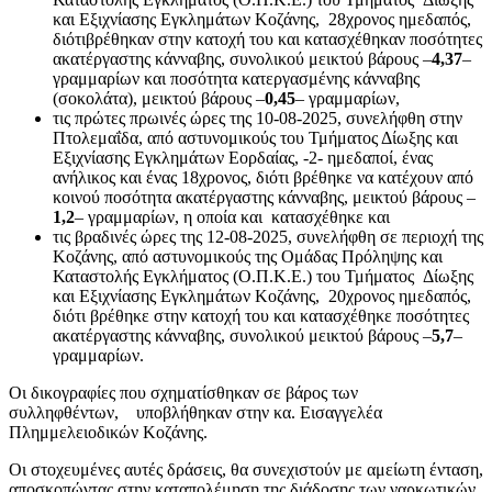
και Εξιχνίασης Εγκλημάτων Κοζάνης, 28χρονος ημεδαπός,
διότιβρέθηκαν στην κατοχή του και κατασχέθηκαν ποσότητες
ακατέργαστης κάνναβης, συνολικού μεικτού βάρους –
4,37
–
γραμμαρίων και ποσότητα κατεργασμένης κάνναβης
(σοκολάτα), μεικτού βάρους –
0,45
– γραμμαρίων,
τις πρώτες πρωινές ώρες της 10-08-2025, συνελήφθη στην
Πτολεμαΐδα, από αστυνομικούς του Τμήματος Δίωξης και
Εξιχνίασης Εγκλημάτων Εορδαίας, -2- ημεδαποί, ένας
ανήλικος και ένας 18χρονος, διότι βρέθηκε να κατέχουν από
κοινού ποσότητα ακατέργαστης κάνναβης, μεικτού βάρους –
1,2
– γραμμαρίων, η οποία και κατασχέθηκε και
τις βραδινές ώρες της 12-08-2025, συνελήφθη σε περιοχή της
Κοζάνης, από αστυνομικούς της Ομάδας Πρόληψης και
Καταστολής Εγκλήματος (Ο.Π.Κ.Ε.) του Τμήματος Δίωξης
και Εξιχνίασης Εγκλημάτων Κοζάνης, 20χρονος ημεδαπός,
διότι βρέθηκε στην κατοχή του και κατασχέθηκε ποσότητες
ακατέργαστης κάνναβης, συνολικού μεικτού βάρους –
5,7
–
γραμμαρίων.
Οι δικογραφίες που σχηματίσθηκαν σε βάρος των
συλληφθέντων, υποβλήθηκαν στην κα. Εισαγγελέα
Πλημμελειοδικών Κοζάνης.
Οι στοχευμένες αυτές δράσεις, θα συνεχιστούν με αμείωτη ένταση,
αποσκοπώντας στην καταπολέμηση της διάδοσης των ναρκωτικών,