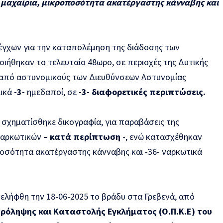
 μαχαίρια, μικροποσότητα ακατέργαστης κάνναβης και
έγχων για την καταπολέμηση της διάδοσης των
ήθηκαν το τελευταίο 48ωρο, σε περιοχές της Δυτικής
από αστυνομικούς των Διευθύνσεων Αστυνομίας
λικά
-3-
ημεδαποί,
σε
-3- διαφορετικές περιπτώσεις.
σχηματίσθηκε δικογραφία, για παραβάσεις της
 ναρκωτικών
– κατά περίπτωση
-, ενώ κατασχέθηκαν
οποσότητα ακατέργαστης κάνναβης και -36- ναρκωτικά
ελήφθη την 18-06-2025 το βράδυ στα Γρεβενά, από
όληψης και Καταστολής Εγκλήματος (Ο.Π.Κ.Ε) του