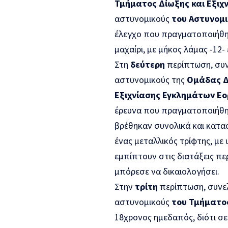
Τμήματος Δίωξης και Εξιχ
αστυνομικούς
του Αστυνομ
έλεγχο που πραγματοποιήθηκ
μαχαίρι, με μήκος λάμας -12
Στη
δεύτερη
περίπτωση, συν
αστυνομικούς της
Ομάδας Δ
Εξιχνίασης Εγκλημάτων Ε
έρευνα που πραγματοποιήθηκ
βρέθηκαν συνολικά και κατασ
ένας μεταλλικός τρίφτης, με
εμπίπτουν στις διατάξεις πε
μπόρεσε να δικαιολογήσει.
Στην
τρίτη
περίπτωση, συνελ
αστυνομικούς
του Τμήματος
18χρονος ημεδαπός, διότι σ