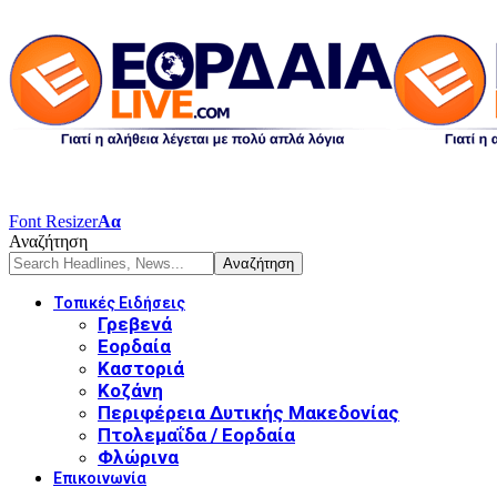
Font Resizer
Αα
Αναζήτηση
Τοπικές Ειδήσεις
Γρεβενά
Εορδαία
Καστοριά
Κοζάνη
Περιφέρεια Δυτικής Μακεδονίας
Πτολεμαΐδα / Εορδαία
Φλώρινα
Επικοινωνία