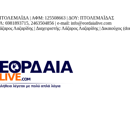
ΕΔΡΑ: ΠΤΟΛΕΜΑΪΔΑ | ΑΦΜ: 125508663 | ΔΟΥ: ΠΤΟΛΕΜΑΪΔΑΣ
1893715, 2463504856 | e-mail: info@eordaialive.com
ζαρος Λαζαρίδης | Διαχειριστής: Λάζαρος Λαζαρίδης | Δικαιούχος (d