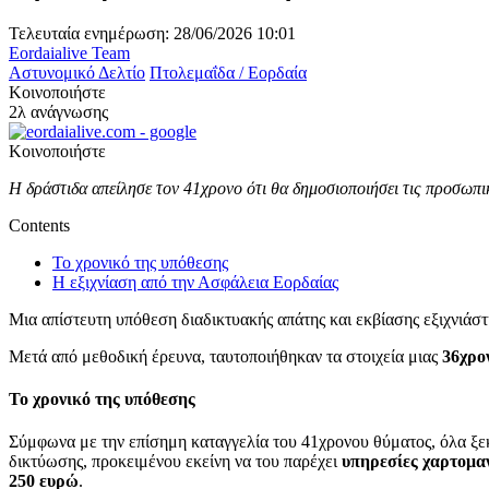
Τελευταία ενημέρωση: 28/06/2026 10:01
Eordaialive Team
Αστυνομικό Δελτίο
Πτολεμαΐδα / Εορδαία
Κοινοποιήστε
2λ ανάγνωσης
Κοινοποιήστε
Η δράστιδα απείλησε τον 41χρονο ότι θα δημοσιοποιήσει τις προσωπι
Contents
Το χρονικό της υπόθεσης
Η εξιχνίαση από την Ασφάλεια Εορδαίας
Μια απίστευτη υπόθεση διαδικτυακής απάτης και εκβίασης εξιχνιάστ
Μετά από μεθοδική έρευνα, ταυτοποιήθηκαν τα στοιχεία μιας
36χρο
Το χρονικό της υπόθεσης
Σύμφωνα με την επίσημη καταγγελία του 41χρονου θύματος, όλα ξε
δικτύωσης, προκειμένου εκείνη να του παρέχει
υπηρεσίες χαρτομα
250 ευρώ
.