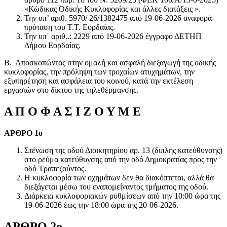
«Κώδικας Οδικής Κυκλοφορίας και άλλες διατάξεις ».
Την υπ’ αριθ. 5970/ 26/1382475 από 19-06-2026 αναφορά-
πρόταση του Τ.Τ. Εορδαίας.
Την υπ΄ αριθ..: 2229 από 19-06-2026 έγγραφο ΔΕΤΗΠ
Δήμου Εορδαίας.
Β. Αποσκοπώντας στην ομαλή και ασφαλή διεξαγωγή της οδικής
κυκλοφορίας, την πρόληψη των τροχαίων ατυχημάτων, την
εξυπηρέτηση και ασφάλεια του κοινού, κατά την εκτέλεση
εργασιών στο δίκτυο της τηλεθέρμανσης.
Α Π Ο Φ Α Σ Ι Ζ Ο Υ Μ Ε
ΑΡΘΡΟ 1
ο
Στένωση της οδού Διοικητηρίου αρ. 13 (διπλής κατεύθυνσης)
στο ρεύμα κατεύθυνσης από την οδό Δημοκρατίας προς την
οδό Τραπεζούντος.
Η κυκλοφορία των οχημάτων δεν θα διακόπτεται, αλλά θα
διεξάγεται μέσω του εναπομείναντος τμήματος της οδού.
Διάρκεια κυκλοφοριακών ρυθμίσεων από την 10:00 ώρα της
19-06-2026 έως την 18:00 ώρα της 20-06-2026.
ΑΡΘΡΟ 2ο