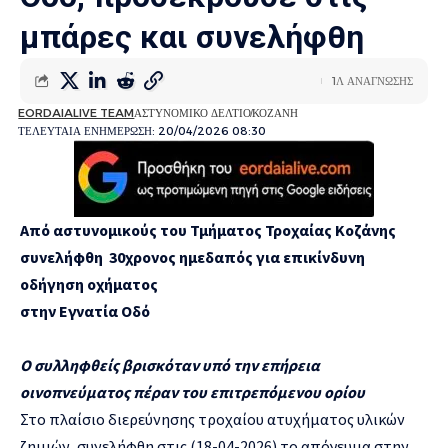
μπάρες και συνελήφθη
1Λ ΑΝΑΓΝΩΣΗΣ
EORDAIALIVE TEAM
ΑΣΤΥΝΟΜΙΚΟ ΔΕΛΤΙΟ
ΚΟΖΑΝΗ
ΤΕΛΕΥΤΑΙΑ ΕΝΗΜΕΡΩΣΗ: 20/04/2026 08:30
Από αστυνομικούς του Τμήματος Τροχαίας Κοζάνης
συνελήφθη 30χρονος ημεδαπός για επικίνδυνη
οδήγηση οχήματος
στην Εγνατία Οδό
Ο συλληφθείς
βρισκόταν υπό την επήρεια
οινοπνεύματος
πέραν του επιτρεπόμενου ορίου
Στο πλαίσιο διερεύνησης τροχαίου ατυχήματος υλικών
ζημιών, συνελήφθη στις (18-04-2026) το απόγευμα στην