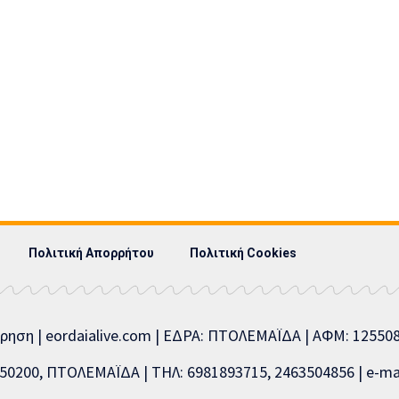
Πολιτική Απορρήτου
Πολιτική Cookies
ίρηση | eordaialive.com | ΕΔΡΑ: ΠΤΟΛΕΜΑΪΔΑ | ΑΦΜ: 1255
0200, ΠΤΟΛΕΜΑΪΔΑ | ΤΗΛ: 6981893715, 2463504856 | e-mai