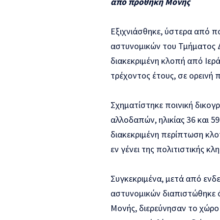
από προθήκη Μονής
Εξιχνιάσθηκε, ύστερα από π
αστυνομικών του Τμήματος Δ
διακεκριμένη κλοπή από Ιερ
τρέχοντος έτους, σε ορεινή 
Σχηματίστηκε ποινική δικογ
αλλοδαπών, ηλικίας 36 και 5
διακεκριμένη περίπτωση κλο
εν γένει της πολιτιστικής κλ
Συγκεκριμένα, μετά από εν
αστυνομικών διαπιστώθηκε ό
Μονής, διερεύνησαν το χώρο