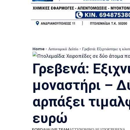
Home
-
Αστυνομικό Δελτίο
-
Γρεβενά: Εξιχνιάστηκε η κλο
Γρεβενά: Εξιχν
μοναστήρι – Δ
αρπάξει τιμαλ
ευρώ
EORDAIALIVE TEAM
ΑΣΤΥΝΟΜΙΚΟ ΔΕΛΤΙΟ
ΓΡΕΒΕΝΑ