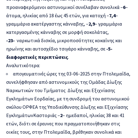
προαναφερόμενοι αστυνομικοί συνέλαβαν συνολικά –
6
–
άτομα, ηλικίας από 18 έως 45 ετών, για κατοχή –
7,4
–
γραμμάρια ακατέργαστης κάνναβης, –
2,9
– γραμμάρια
κατεργασμένης κάνναβης σε μορφή σοκολάτας,
-23-
ναρκωτικά δισκία, μικροποσότητες κοκαΐνης και
ηρωίνης και αυτοσχέδιο τσιγάρο κάνναβης, σε
-5-
διαφορετικές περιπτώσεις
.
Αναλυτικότερα:
απογευματινές ώρες της 03-06-2025 στην Πτολεμαΐδα,
συνελήφθησαν από αστυνομικούς της Ομάδας Δίωξης
Ναρκωτικών του Τμήματος Δίωξης και Εξιχνίασης
Εγκλημάτων Εορδαίας, με τη συνδρομή του αστυνομικού
σκύλου ΟΡΦΕΑ της Υποδιεύθυνσης Δίωξης και Εξιχνίασης
ΕγκλημάτωνΚαστοριάς –
2
– ημεδαποί, ηλικίας 38 και 41
ετών, διότι σε έρευνες που πραγματοποιήθηκαν στις
οικίες τους, στην Πτολεμαΐδα, βρέθηκαν συνολικά και