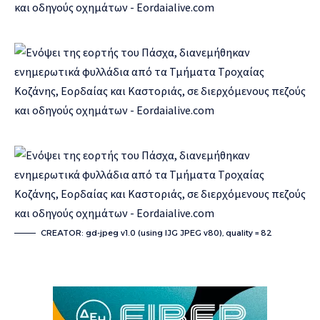
CREATOR: gd-jpeg v1.0 (using IJG JPEG v80), quality = 82