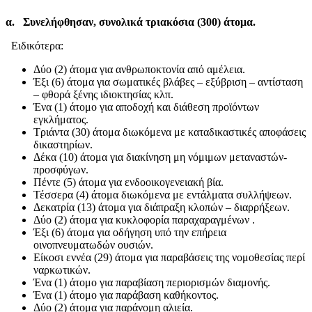
α. Συνελήφθησαν, συνολικά τριακόσια (300) άτομα.
Ειδικότερα:
Δύο (2) άτομα για ανθρωποκτονία από αμέλεια.
Έξι (6) άτομα για σωματικές βλάβες – εξύβριση – αντίσταση
– φθορά ξένης ιδιοκτησίας κλπ.
Ένα (1) άτομο για αποδοχή και διάθεση προϊόντων
εγκλήματος.
Τριάντα (30) άτομα διωκόμενα με καταδικαστικές αποφάσεις
δικαστηρίων.
Δέκα (10) άτομα για διακίνηση μη νόμιμων μεταναστών-
προσφύγων.
Πέντε (5) άτομα για ενδοοικογενειακή βία.
Τέσσερα (4) άτομα διωκόμενα με εντάλματα συλλήψεων.
Δεκατρία (13) άτομα για διάπραξη κλοπών – διαρρήξεων.
Δύο (2) άτομα για κυκλοφορία παραχαραγμένων .
Έξι (6) άτομα για οδήγηση υπό την επήρεια
οινοπνευματωδών ουσιών.
Είκοσι εννέα (29) άτομα για παραβάσεις της νομοθεσίας περί
ναρκωτικών.
Ένα (1) άτομο για παραβίαση περιορισμών διαμονής.
Ένα (1) άτομο για παράβαση καθήκοντος.
Δύο (2) άτομα για παράνομη αλιεία.