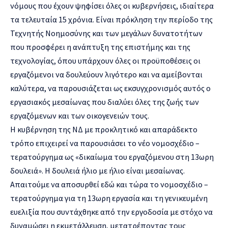
νόμους που έχουν ψηφίσει όλες οι κυβερνήσεις, ιδιαίτερα
τα τελευταία 15 χρόνια. Είναι πρόκληση την περίοδο της
Τεχνητής Νοημοσύνης και των μεγάλων δυνατοτήτων
που προσφέρει η ανάπτυξη της επιστήμης και της
τεχνολογίας, όπου υπάρχουν όλες οι προϋποθέσεις οι
εργαζόμενοι να δουλεύουν λιγότερο και να αμείβονται
καλύτερα, να παρουσιάζεται ως εκσυγχρονισμός αυτός ο
εργασιακός μεσαίωνας που διαλύει όλες της ζωής των
εργαζόμενων και των οικογενειών τους.
Η κυβέρνηση της ΝΔ με προκλητικό και απαράδεκτο
τρόπο επιχειρεί να παρουσιάσει το νέο νομοσχέδιο –
τερατούργημα ως «δικαίωμα του εργαζόμενου στη 13ωρη
δουλειά». Η δουλειά ήλιο με ήλιο είναι μεσαίωνας.
Απαιτούμε να αποσυρθεί εδώ και τώρα το νομοσχέδιο –
τερατούργημα για τη 13ωρη εργασία και τη γενικευμένη
ευελιξία που συντάχθηκε από την εργοδοσία με στόχο να
δυναμώσει η εκμετάλλευση, μετατρέποντας τους