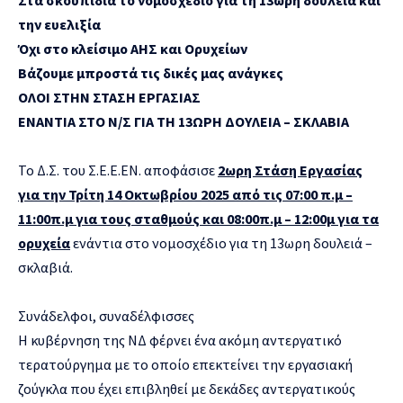
την ευελιξία
Όχι στο κλείσιμο ΑΗΣ και Ορυχείων
Βάζουμε μπροστά τις δικές μας ανάγκες
ΟΛΟΙ ΣΤΗΝ ΣΤΑΣΗ ΕΡΓΑΣΙΑΣ
ΕΝΑΝΤΙΑ ΣΤΟ Ν/Σ ΓΙΑ ΤΗ 13ΩΡΗ ΔΟΥΛΕΙΑ – ΣΚΛΑΒΙΑ
Το Δ.Σ. του Σ.Ε.Ε.ΕΝ. αποφάσισε
2ωρη Στάση Εργασίας
για την Τρίτη 14 Οκτωβρίου 2025 από τις 07:00 π.μ –
11:00π.μ για τους σταθμούς και 08:00π.μ – 12:00μ για τα
ορυχεία
ενάντια στο νομοσχέδιο για τη 13ωρη δουλειά –
σκλαβιά.
Συνάδελφοι, συναδέλφισσες
Η κυβέρνηση της ΝΔ φέρνει ένα ακόμη αντεργατικό
τερατούργημα με το οποίο επεκτείνει την εργασιακή
ζούγκλα που έχει επιβληθεί με δεκάδες αντεργατικούς