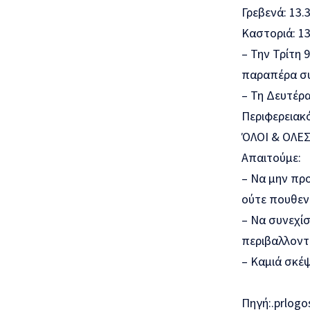
Γρεβενά: 13
Καστοριά: 1
– Την Τρίτη 
παραπέρα συ
– Τη Δευτέρ
Περιφερειακ
ΌΛΟΙ & ΟΛΕ
Απαιτούμε:
– Να μην πρ
ούτε πουθεν
– Να συνεχίσ
περιβαλλοντ
– Καμιά σκέψ
Πηγή:.prlogo