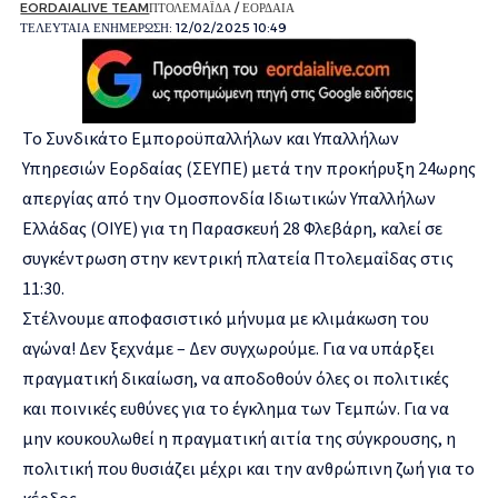
EORDAIALIVE TEAM
ΠΤΟΛΕΜΑΪΔΑ / ΕΟΡΔΑΙΑ
ΤΕΛΕΥΤΑΙΑ ΕΝΗΜΕΡΩΣΗ: 12/02/2025 10:49
Το Συνδικάτο Εμποροϋπαλλήλων και Υπαλλήλων
Υπηρεσιών Εορδαίας (ΣΕΥΠΕ) μετά την προκήρυξη 24ωρης
απεργίας από την Ομοσπονδία Ιδιωτικών Υπαλλήλων
Ελλάδας (ΟΙΥΕ) για τη
Παρασκευή 28 Φλεβάρη
, καλεί σε
συγκέντρωση στην
κεντρική πλατεία Πτολεμαΐδας στις
11:
3
0.
Στέλνουμε αποφασιστικό μήνυμα με κλιμάκωση του
αγώνα! Δεν ξεχνάμε – Δεν συγχωρούμε. Για να υπάρξει
πραγματική δικαίωση, να αποδοθούν όλες οι πολιτικές
και ποινικές ευθύνες για το έγκλημα των Τεμπών. Για να
μην κουκουλωθεί η πραγματική αιτία της σύγκρουσης, η
πολιτική που θυσιάζει μέχρι και την ανθρώπινη ζωή για το