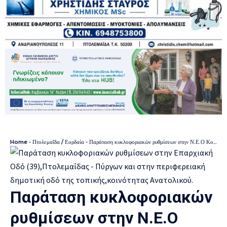
Home
-
Πτολεμαΐδα / Εορδαία
-
Παράταση κυκλοφοριακών ρυθμίσεων στην Ν.Ε.Ο Κοζάνης Φλώρινας από 6ο χλμ. (όρια με Τ.Τ. Κοζάνης), έως 26ο χλμ. (Κόμβος Ανατολικού) κατά την μεταφορά τμημάτων ανεμογεννητριών προς την Τ.Κ. Ανατολικού .
Παράταση κυκλοφοριακών
ρυθμίσεων στην Ν.Ε.Ο